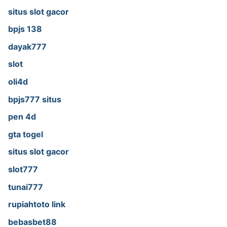
situs slot gacor
bpjs 138
dayak777
slot
oli4d
bpjs777 situs
pen 4d
gta togel
situs slot gacor
slot777
tunai777
rupiahtoto link
bebasbet88