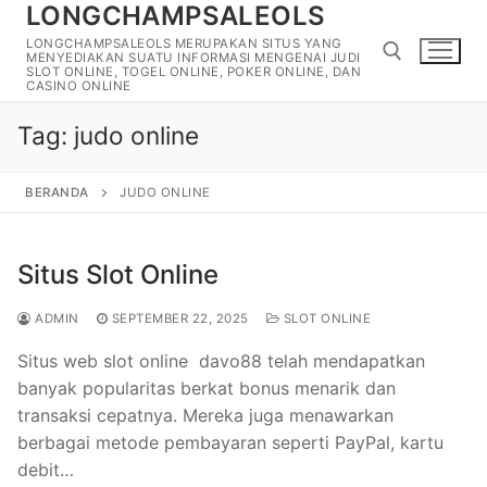
LONGCHAMPSALEOLS
Lompat
ke
LONGCHAMPSALEOLS MERUPAKAN SITUS YANG
MENYEDIAKAN SUATU INFORMASI MENGENAI JUDI
konten
SLOT ONLINE, TOGEL ONLINE, POKER ONLINE, DAN
CASINO ONLINE
Tag:
judo online
Cari:
BERANDA
JUDO ONLINE
Situs Slot Online
ADMIN
SEPTEMBER 22, 2025
SLOT ONLINE
Situs web slot online davo88 telah mendapatkan
banyak popularitas berkat bonus menarik dan
transaksi cepatnya. Mereka juga menawarkan
berbagai metode pembayaran seperti PayPal, kartu
debit…