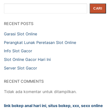
Cari
CARI
RECENT POSTS
Garasi Slot Online
Perangkat Lunak Peretasan Slot Online
Info Slot Gacor
Slot Online Gacor Hari Ini
Server Slot Gacor
RECENT COMMENTS
Tidak ada komentar untuk ditampilkan.
link bokep anal hari ini, situs bokep, xxx, sexx online