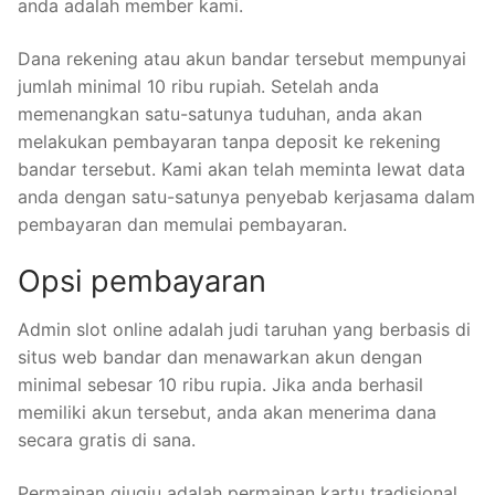
anda adalah member kami.
Dana rekening atau akun bandar tersebut mempunyai
jumlah minimal 10 ribu rupiah. Setelah anda
memenangkan satu-satunya tuduhan, anda akan
melakukan pembayaran tanpa deposit ke rekening
bandar tersebut. Kami akan telah meminta lewat data
anda dengan satu-satunya penyebab kerjasama dalam
pembayaran dan memulai pembayaran.
Opsi pembayaran
Admin slot online adalah judi taruhan yang berbasis di
situs web bandar dan menawarkan akun dengan
minimal sebesar 10 ribu rupia. Jika anda berhasil
memiliki akun tersebut, anda akan menerima dana
secara gratis di sana.
Permainan qiuqiu adalah permainan kartu tradisional