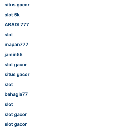
situs gacor
slot 5k
ABADI 777
slot
mapan777
jamin55
slot gacor
situs gacor
slot
bahagia77
slot
slot gacor
slot gacor