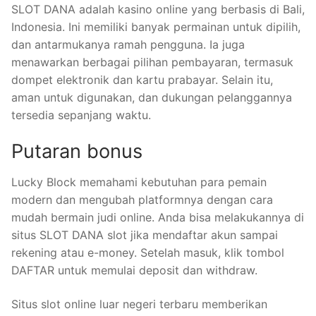
SLOT DANA adalah kasino online yang berbasis di Bali,
Indonesia. Ini memiliki banyak permainan untuk dipilih,
dan antarmukanya ramah pengguna. Ia juga
menawarkan berbagai pilihan pembayaran, termasuk
dompet elektronik dan kartu prabayar. Selain itu,
aman untuk digunakan, dan dukungan pelanggannya
tersedia sepanjang waktu.
Putaran bonus
Lucky Block memahami kebutuhan para pemain
modern dan mengubah platformnya dengan cara
mudah bermain judi online. Anda bisa melakukannya di
situs SLOT DANA slot jika mendaftar akun sampai
rekening atau e-money. Setelah masuk, klik tombol
DAFTAR untuk memulai deposit dan withdraw.
Situs slot online luar negeri terbaru memberikan