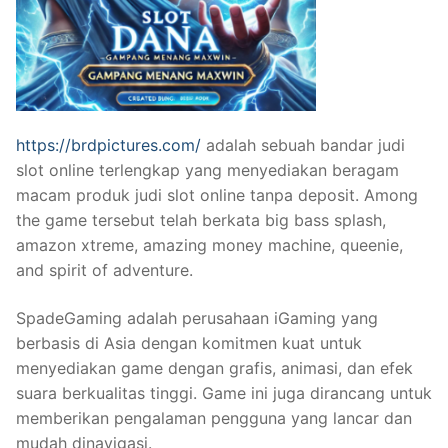
https://brdpictures.com/
adalah sebuah bandar judi
slot online terlengkap yang menyediakan beragam
macam produk judi slot online tanpa deposit. Among
the game tersebut telah berkata big bass splash,
amazon xtreme, amazing money machine, queenie,
and spirit of adventure.
SpadeGaming adalah perusahaan iGaming yang
berbasis di Asia dengan komitmen kuat untuk
menyediakan game dengan grafis, animasi, dan efek
suara berkualitas tinggi. Game ini juga dirancang untuk
memberikan pengalaman pengguna yang lancar dan
mudah dinavigasi.