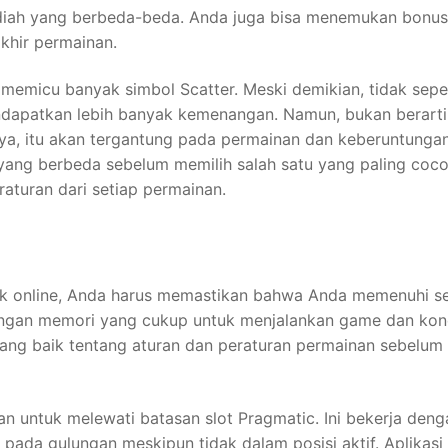
diah yang berbeda-beda. Anda juga bisa menemukan bonus
khir permainan.
 memicu banyak simbol Scatter. Meski demikian, tidak sepe
mendapatkan lebih banyak kemenangan. Namun, bukan berart
ya, itu akan tergantung pada permainan dan keberuntunga
yang berbeda sebelum memilih salah satu yang paling coc
aturan dari setiap permainan.
hack online, Anda harus memastikan bahwa Anda memenuhi 
dengan memori yang cukup untuk menjalankan game dan kon
ang baik tentang aturan dan peraturan permainan sebelum 
kan untuk melewati batasan slot Pragmatic. Ini bekerja deng
da gulungan meskipun tidak dalam posisi aktif. Aplikasi 