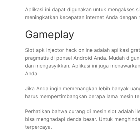
Aplikasi ini dapat digunakan untuk mengakses sit
meningkatkan kecepatan internet Anda dengan 
Gameplay
Slot apk injector hack online adalah aplikasi g
pragmatis di ponsel Android Anda. Mudah dig
dan mengasyikkan. Aplikasi ini juga menawarka
Anda.
Jika Anda ingin memenangkan lebih banyak uang, 
harus mempertimbangkan berapa lama mesin tela
Perhatikan bahwa curang di mesin slot adalah ile
bisa menghadapi denda besar. Untuk menghindar
terpercaya.