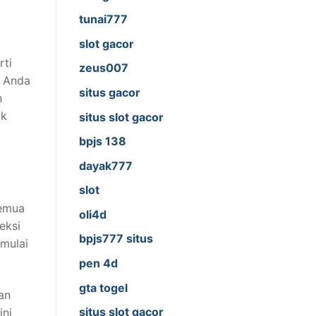
tunai777
slot gacor
rti
zeus007
i Anda
situs gacor
n
ok
situs slot gacor
bpjs 138
dayak777
slot
semua
oli4d
eksi
bpjs777 situs
mulai
pen 4d
gta togel
an
situs slot gacor
ini