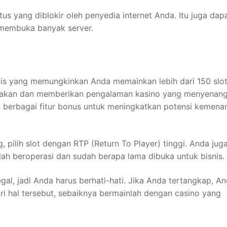
us yang diblokir oleh penyedia internet Anda. Itu juga dap
membuka banyak server.
ratis yang memungkinkan Anda memainkan lebih dari 150 slo
unakan dan memberikan pengalaman kasino yang menyenan
n berbagai fitur bonus untuk meningkatkan potensi kemena
pilih slot dengan RTP (Return To Player) tinggi. Anda jug
h beroperasi dan sudah berapa lama dibuka untuk bisnis.
gal, jadi Anda harus berhati-hati. Jika Anda tertangkap, A
i hal tersebut, sebaiknya bermainlah dengan casino yang