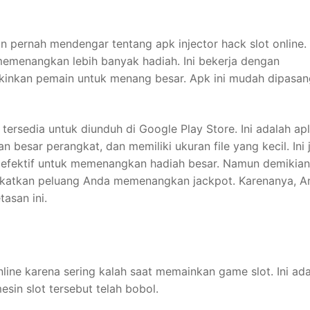
 pernah mendengar tentang apk injector hack slot online.
memenangkan lebih banyak hadiah. Ini bekerja dengan
inkan pemain untuk menang besar. Apk ini mudah dipasan
ersedia untuk diunduh di Google Play Store. Ini adalah apl
 besar perangkat, dan memiliki ukuran file yang kecil. Ini 
 efektif untuk memenangkan hadiah besar. Namun demikian,
gkatkan peluang Anda memenangkan jackpot. Karenanya, A
asan ini.
line karena sering kalah saat memainkan game slot. Ini ad
sin slot tersebut telah bobol.