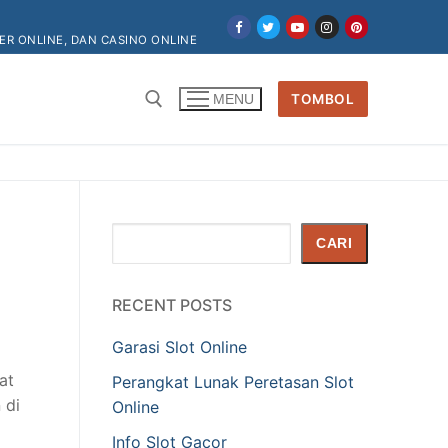
R ONLINE, DAN CASINO ONLINE
TOMBOL
MENU
Cari
CARI
RECENT POSTS
Garasi Slot Online
at
Perangkat Lunak Peretasan Slot
 di
Online
Info Slot Gacor