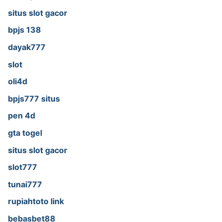
situs slot gacor
bpjs 138
dayak777
slot
oli4d
bpjs777 situs
pen 4d
gta togel
situs slot gacor
slot777
tunai777
rupiahtoto link
bebasbet88