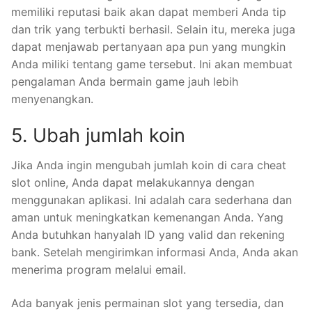
memiliki reputasi baik akan dapat memberi Anda tip
dan trik yang terbukti berhasil. Selain itu, mereka juga
dapat menjawab pertanyaan apa pun yang mungkin
Anda miliki tentang game tersebut. Ini akan membuat
pengalaman Anda bermain game jauh lebih
menyenangkan.
5. Ubah jumlah koin
Jika Anda ingin mengubah jumlah koin di cara cheat
slot online, Anda dapat melakukannya dengan
menggunakan aplikasi. Ini adalah cara sederhana dan
aman untuk meningkatkan kemenangan Anda. Yang
Anda butuhkan hanyalah ID yang valid dan rekening
bank. Setelah mengirimkan informasi Anda, Anda akan
menerima program melalui email.
Ada banyak jenis permainan slot yang tersedia, dan