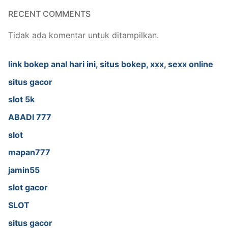
RECENT COMMENTS
Tidak ada komentar untuk ditampilkan.
link bokep anal hari ini, situs bokep, xxx, sexx online
situs gacor
slot 5k
ABADI 777
slot
mapan777
jamin55
slot gacor
SLOT
situs gacor