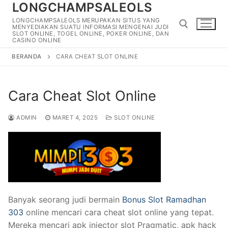
LONGCHAMPSALEOLS
Lompat
ke
LONGCHAMPSALEOLS MERUPAKAN SITUS YANG
MENYEDIAKAN SUATU INFORMASI MENGENAI JUDI
konten
SLOT ONLINE, TOGEL ONLINE, POKER ONLINE, DAN
CASINO ONLINE
BERANDA
CARA CHEAT SLOT ONLINE
Cari:
Cara Cheat Slot Online
ADMIN
MARET 4, 2025
SLOT ONLINE
Banyak seorang judi bermain
Bonus Slot Ramadhan
303
online mencari cara cheat slot online yang tepat.
Mereka mencari apk injector slot Pragmatic, apk hack