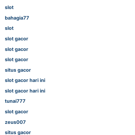
slot
bahagia77
slot
slot gacor
slot gacor
slot gacor
situs gacor
slot gacor hari ini
slot gacor hari ini
tunai777
slot gacor
zeus007
situs gacor