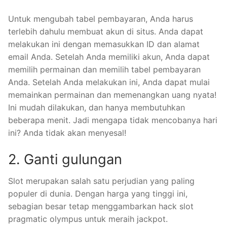
Untuk mengubah tabel pembayaran, Anda harus
terlebih dahulu membuat akun di situs. Anda dapat
melakukan ini dengan memasukkan ID dan alamat
email Anda. Setelah Anda memiliki akun, Anda dapat
memilih permainan dan memilih tabel pembayaran
Anda. Setelah Anda melakukan ini, Anda dapat mulai
memainkan permainan dan memenangkan uang nyata!
Ini mudah dilakukan, dan hanya membutuhkan
beberapa menit. Jadi mengapa tidak mencobanya hari
ini? Anda tidak akan menyesal!
2. Ganti gulungan
Slot merupakan salah satu perjudian yang paling
populer di dunia. Dengan harga yang tinggi ini,
sebagian besar tetap menggambarkan hack slot
pragmatic olympus untuk meraih jackpot.