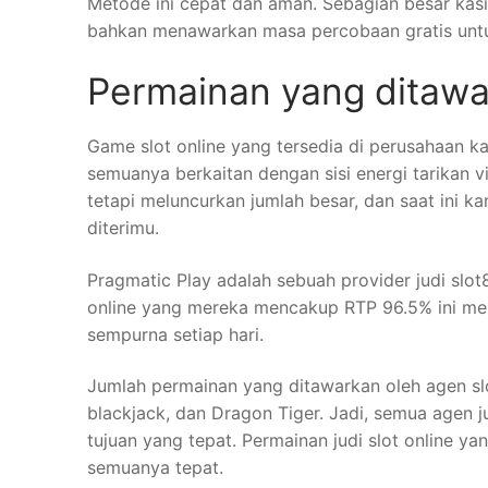
Metode ini cepat dan aman. Sebagian besar kas
bahkan menawarkan masa percobaan gratis untu
Permainan yang ditaw
Game slot online yang tersedia di perusahaan ka
semuanya berkaitan dengan sisi energi tarikan vi
tetapi meluncurkan jumlah besar, dan saat ini
diterimu.
Pragmatic Play adalah sebuah provider judi slot
online yang mereka mencakup RTP 96.5% ini me
sempurna setiap hari.
Jumlah permainan yang ditawarkan oleh agen slot
blackjack, dan Dragon Tiger. Jadi, semua agen ju
tujuan yang tepat. Permainan judi slot online 
semuanya tepat.