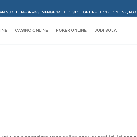
SUATU INFORMASI MENGENAI JUDI SLOT ONLINE, TOGEL ONLINE, POKE
INE
CASINO ONLINE
POKER ONLINE
JUDI BOLA
Cari: