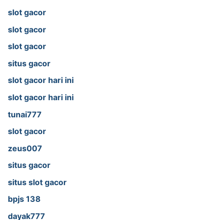
slot gacor
slot gacor
slot gacor
situs gacor
slot gacor hari ini
slot gacor hari ini
tunai777
slot gacor
zeus007
situs gacor
situs slot gacor
bpjs 138
dayak777