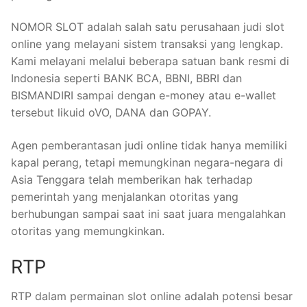
NOMOR SLOT adalah salah satu perusahaan judi slot
online yang melayani sistem transaksi yang lengkap.
Kami melayani melalui beberapa satuan bank resmi di
Indonesia seperti BANK BCA, BBNI, BBRI dan
BISMANDIRI sampai dengan e-money atau e-wallet
tersebut likuid oVO, DANA dan GOPAY.
Agen pemberantasan judi online tidak hanya memiliki
kapal perang, tetapi memungkinan negara-negara di
Asia Tenggara telah memberikan hak terhadap
pemerintah yang menjalankan otoritas yang
berhubungan sampai saat ini saat juara mengalahkan
otoritas yang memungkinkan.
RTP
RTP dalam permainan slot online adalah potensi besar