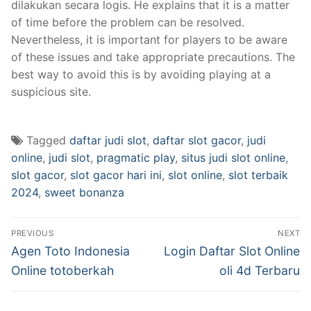
dilakukan secara logis. He explains that it is a matter
of time before the problem can be resolved.
Nevertheless, it is important for players to be aware
of these issues and take appropriate precautions. The
best way to avoid this is by avoiding playing at a
suspicious site.
Tagged
daftar judi slot
,
daftar slot gacor
,
judi
online
,
judi slot
,
pragmatic play
,
situs judi slot online
,
slot gacor
,
slot gacor hari ini
,
slot online
,
slot terbaik
2024
,
sweet bonanza
Navigasi
PREVIOUS
NEXT
pos
Previous
Next
Agen Toto Indonesia
Login Daftar Slot Online
post:
post:
Online totoberkah
oli 4d Terbaru