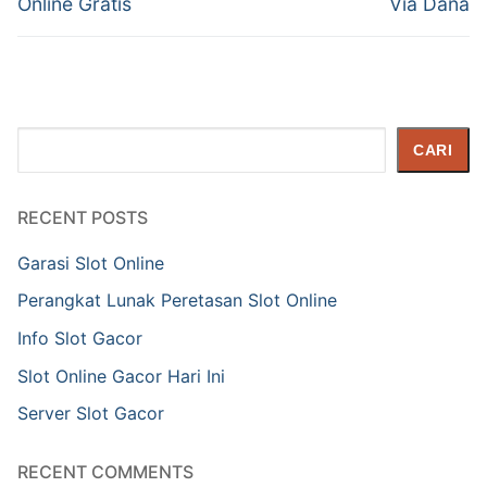
Online Gratis
Via Dana
Cari
CARI
RECENT POSTS
Garasi Slot Online
Perangkat Lunak Peretasan Slot Online
Info Slot Gacor
Slot Online Gacor Hari Ini
Server Slot Gacor
RECENT COMMENTS