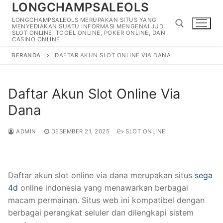
LONGCHAMPSALEOLS
Lompat
ke
LONGCHAMPSALEOLS MERUPAKAN SITUS YANG
MENYEDIAKAN SUATU INFORMASI MENGENAI JUDI
konten
SLOT ONLINE, TOGEL ONLINE, POKER ONLINE, DAN
CASINO ONLINE
BERANDA
DAFTAR AKUN SLOT ONLINE VIA DANA
Cari:
Daftar Akun Slot Online Via
Dana
ADMIN
DESEMBER 21, 2025
SLOT ONLINE
Daftar akun slot online via dana merupakan situs
sega
4d
online indonesia yang menawarkan berbagai
macam permainan. Situs web ini kompatibel dengan
berbagai perangkat seluler dan dilengkapi sistem