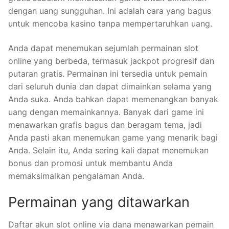
dengan uang sungguhan. Ini adalah cara yang bagus
untuk mencoba kasino tanpa mempertaruhkan uang.
Anda dapat menemukan sejumlah permainan slot
online yang berbeda, termasuk jackpot progresif dan
putaran gratis. Permainan ini tersedia untuk pemain
dari seluruh dunia dan dapat dimainkan selama yang
Anda suka. Anda bahkan dapat memenangkan banyak
uang dengan memainkannya. Banyak dari game ini
menawarkan grafis bagus dan beragam tema, jadi
Anda pasti akan menemukan game yang menarik bagi
Anda. Selain itu, Anda sering kali dapat menemukan
bonus dan promosi untuk membantu Anda
memaksimalkan pengalaman Anda.
Permainan yang ditawarkan
Daftar akun slot online via dana menawarkan pemain