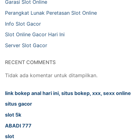
Garasi Slot Online
Perangkat Lunak Peretasan Slot Online
Info Slot Gacor
Slot Online Gacor Hari Ini
Server Slot Gacor
RECENT COMMENTS
Tidak ada komentar untuk ditampilkan.
link bokep anal hari ini, situs bokep, xxx, sexx online
situs gacor
slot 5k
ABADI 777
slot