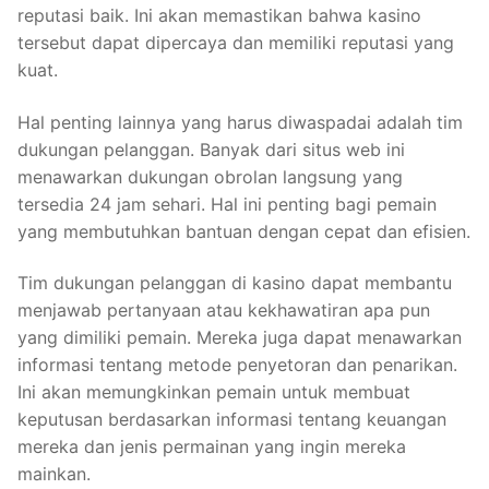
reputasi baik.
Ini akan memastikan bahwa kasino
tersebut dapat dipercaya dan memiliki reputasi yang
kuat.
Hal penting lainnya yang harus diwaspadai adalah tim
dukungan pelanggan.
Banyak dari situs web ini
menawarkan dukungan obrolan langsung yang
tersedia 24 jam sehari.
Hal ini penting bagi pemain
yang membutuhkan bantuan dengan cepat dan efisien.
Tim dukungan pelanggan di kasino dapat membantu
menjawab pertanyaan atau kekhawatiran apa pun
yang dimiliki pemain.
Mereka juga dapat menawarkan
informasi tentang metode penyetoran dan penarikan.
Ini akan memungkinkan pemain untuk membuat
keputusan berdasarkan informasi tentang keuangan
mereka dan jenis permainan yang ingin mereka
mainkan.