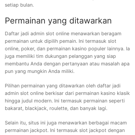
setiap bulan.
Permainan yang ditawarkan
Daftar jadi admin slot online menawarkan beragam
permainan untuk dipilih pemain.
Ini termasuk slot
online, poker, dan permainan kasino populer lainnya.
Ia
juga memiliki tim dukungan pelanggan yang siap
membantu Anda dengan pertanyaan atau masalah apa
pun yang mungkin Anda miliki.
Pilihan permainan yang ditawarkan oleh daftar jadi
admin slot online berkisar dari permainan kasino klasik
hingga judul modern.
Ini termasuk permainan seperti
bakarat, blackjack, roulette, dan banyak lagi.
Selain itu, situs ini juga menawarkan berbagai macam
permainan jackpot.
Ini termasuk slot jackpot dengan