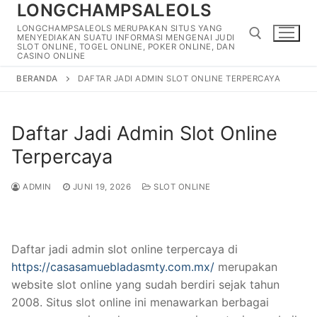
LONGCHAMPSALEOLS
Lompat
ke
LONGCHAMPSALEOLS MERUPAKAN SITUS YANG
MENYEDIAKAN SUATU INFORMASI MENGENAI JUDI
konten
SLOT ONLINE, TOGEL ONLINE, POKER ONLINE, DAN
CASINO ONLINE
BERANDA
DAFTAR JADI ADMIN SLOT ONLINE TERPERCAYA
Cari:
Daftar Jadi Admin Slot Online
Terpercaya
ADMIN
JUNI 19, 2026
SLOT ONLINE
Daftar jadi admin slot online terpercaya di
https://casasamuebladasmty.com.mx/
merupakan
website slot online yang sudah berdiri sejak tahun
2008. Situs slot online ini menawarkan berbagai