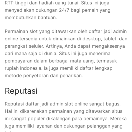
RTP tinggi dan hadiah uang tunai.
Situs ini juga
menyediakan dukungan 24/7 bagi pemain yang
membutuhkan bantuan.
Permainan slot yang ditawarkan oleh daftar jadi admin
online tersedia untuk dimainkan di desktop, tablet, dan
perangkat seluler.
Artinya, Anda dapat mengaksesnya
dari mana saja di dunia.
Situs ini juga menerima
pembayaran dalam berbagai mata uang, termasuk
rupiah Indonesia.
Ia juga memiliki daftar lengkap
metode penyetoran dan penarikan.
Reputasi
Reputasi daftar jadi admin slot online sangat bagus.
Hal ini dikarenakan permainan yang ditawarkan situs
ini sangat populer dikalangan para pemainnya.
Mereka
juga memiliki layanan dan dukungan pelanggan yang