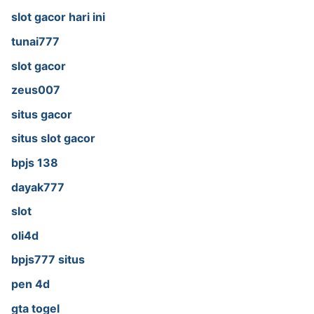
slot gacor hari ini
tunai777
slot gacor
zeus007
situs gacor
situs slot gacor
bpjs 138
dayak777
slot
oli4d
bpjs777 situs
pen 4d
gta togel