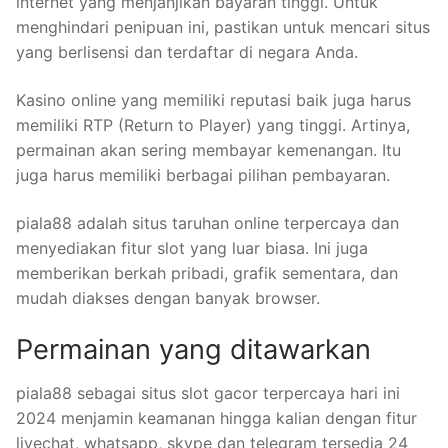
internet yang menjanjikan bayaran tinggi. Untuk
menghindari penipuan ini, pastikan untuk mencari situs
yang berlisensi dan terdaftar di negara Anda.
Kasino online yang memiliki reputasi baik juga harus
memiliki RTP (Return to Player) yang tinggi. Artinya,
permainan akan sering membayar kemenangan. Itu
juga harus memiliki berbagai pilihan pembayaran.
piala88 adalah situs taruhan online terpercaya dan
menyediakan fitur slot yang luar biasa. Ini juga
memberikan berkah pribadi, grafik sementara, dan
mudah diakses dengan banyak browser.
Permainan yang ditawarkan
piala88 sebagai situs slot gacor terpercaya hari ini
2024 menjamin keamanan hingga kalian dengan fitur
livechat, whatsapp, skype dan telegram tersedia 24