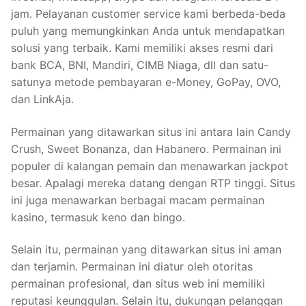
jam. Pelayanan customer service kami berbeda-beda
puluh yang memungkinkan Anda untuk mendapatkan
solusi yang terbaik. Kami memiliki akses resmi dari
bank BCA, BNI, Mandiri, CIMB Niaga, dll dan satu-
satunya metode pembayaran e-Money, GoPay, OVO,
dan LinkAja.
Permainan yang ditawarkan situs ini antara lain Candy
Crush, Sweet Bonanza, dan Habanero. Permainan ini
populer di kalangan pemain dan menawarkan jackpot
besar. Apalagi mereka datang dengan RTP tinggi. Situs
ini juga menawarkan berbagai macam permainan
kasino, termasuk keno dan bingo.
Selain itu, permainan yang ditawarkan situs ini aman
dan terjamin. Permainan ini diatur oleh otoritas
permainan profesional, dan situs web ini memiliki
reputasi keunggulan. Selain itu, dukungan pelanggan