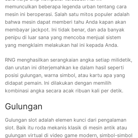
memunculkan beberapa legenda urban tentang cara
mesin ini beroperasi. Salah satu mitos populer adalah
bahwa mesin dapat memberi tahu Anda kapan akan
membayar jackpot. Ini tidak benar, dan ada banyak
penipu di luar sana yang mencoba menjual sistem
yang mengklaim melakukan hal ini kepada Anda.
RNG menghasilkan serangkaian angka setiap milidetik,
dan urutan ini diterjemahkan ke dalam hasil seperti
posisi gulungan, warna simbol, atau kartu apa yang
didapat pemain. Ini dilakukan dengan memilih
kombinasi angka secara acak ribuan kali per detik.
Gulungan
Gulungan slot adalah elemen kunci dari pengalaman
slot. Baik itu roda mekanis klasik di mesin antik atau
gulungan virtual di video game modern, simbol-simbol