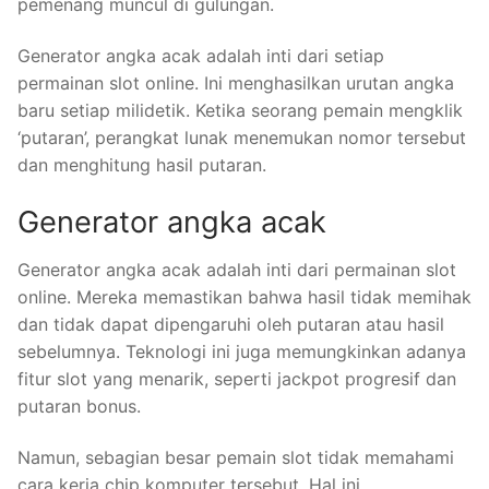
pemenang muncul di gulungan.
Generator angka acak adalah inti dari setiap
permainan slot online. Ini menghasilkan urutan angka
baru setiap milidetik. Ketika seorang pemain mengklik
‘putaran’, perangkat lunak menemukan nomor tersebut
dan menghitung hasil putaran.
Generator angka acak
Generator angka acak adalah inti dari permainan slot
online. Mereka memastikan bahwa hasil tidak memihak
dan tidak dapat dipengaruhi oleh putaran atau hasil
sebelumnya. Teknologi ini juga memungkinkan adanya
fitur slot yang menarik, seperti jackpot progresif dan
putaran bonus.
Namun, sebagian besar pemain slot tidak memahami
cara kerja chip komputer tersebut. Hal ini