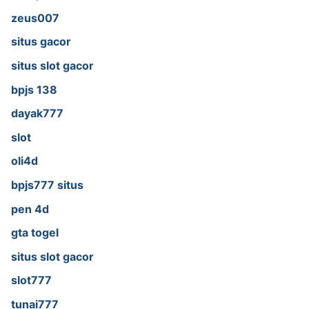
zeus007
situs gacor
situs slot gacor
bpjs 138
dayak777
slot
oli4d
bpjs777 situs
pen 4d
gta togel
situs slot gacor
slot777
tunai777