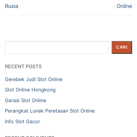
post:
post:
Rusia
Online
Cari
CARI
RECENT POSTS
Gerebek Judi Slot Online
Slot Online Hongkong
Garasi Slot Online
Perangkat Lunak Peretasan Slot Online
Info Slot Gacor