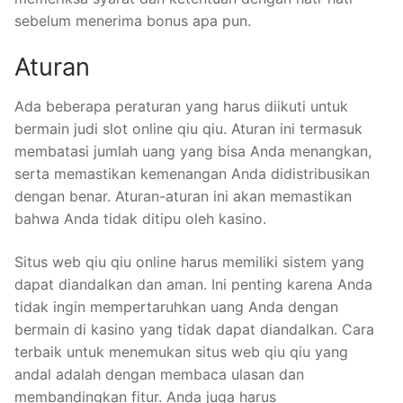
sebelum menerima bonus apa pun.
Aturan
Ada beberapa peraturan yang harus diikuti untuk
bermain judi slot online qiu qiu. Aturan ini termasuk
membatasi jumlah uang yang bisa Anda menangkan,
serta memastikan kemenangan Anda didistribusikan
dengan benar. Aturan-aturan ini akan memastikan
bahwa Anda tidak ditipu oleh kasino.
Situs web qiu qiu online harus memiliki sistem yang
dapat diandalkan dan aman. Ini penting karena Anda
tidak ingin mempertaruhkan uang Anda dengan
bermain di kasino yang tidak dapat diandalkan. Cara
terbaik untuk menemukan situs web qiu qiu yang
andal adalah dengan membaca ulasan dan
membandingkan fitur. Anda juga harus