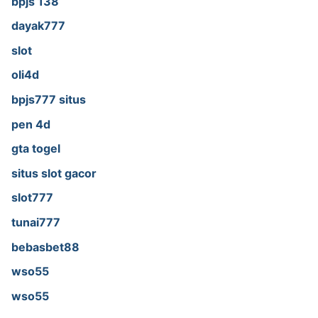
bpjs 138
dayak777
slot
oli4d
bpjs777 situs
pen 4d
gta togel
situs slot gacor
slot777
tunai777
bebasbet88
wso55
wso55