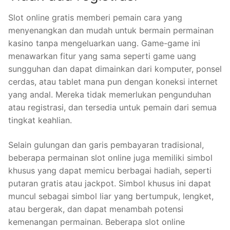
Slot online gratis memberi pemain cara yang
menyenangkan dan mudah untuk bermain permainan
kasino tanpa mengeluarkan uang. Game-game ini
menawarkan fitur yang sama seperti game uang
sungguhan dan dapat dimainkan dari komputer, ponsel
cerdas, atau tablet mana pun dengan koneksi internet
yang andal. Mereka tidak memerlukan pengunduhan
atau registrasi, dan tersedia untuk pemain dari semua
tingkat keahlian.
Selain gulungan dan garis pembayaran tradisional,
beberapa permainan slot online juga memiliki simbol
khusus yang dapat memicu berbagai hadiah, seperti
putaran gratis atau jackpot. Simbol khusus ini dapat
muncul sebagai simbol liar yang bertumpuk, lengket,
atau bergerak, dan dapat menambah potensi
kemenangan permainan. Beberapa slot online