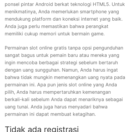
ponsel pintar Android berkat teknologi HTML5. Untuk
menikmatinya, Anda memerlukan smartphone yang
mendukung platform dan koneksi internet yang baik.
Anda juga perlu memastikan bahwa perangkat
memiliki cukup memori untuk bermain game.
Permainan slot online gratis tanpa opsi pengunduhan
sangat bagus untuk pemain baru atau mereka yang
ingin mencoba berbagai strategi sebelum bertaruh
dengan uang sungguhan. Namun, Anda harus ingat
bahwa tidak mungkin memenangkan uang nyata pada
permainan ini. Apa pun jenis slot online yang Anda
pilih, Anda harus mempertaruhkan kemenangan
berkali-kali sebelum Anda dapat menariknya sebagai
uang tunai. Anda juga harus menyadari bahwa
permainan ini dapat membuat ketagihan.
Tidak ada registrasi