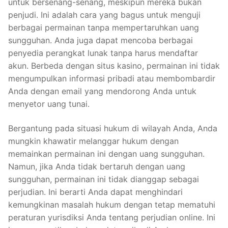
untuk bersenang-senang, meskipun mereka bukan
penjudi. Ini adalah cara yang bagus untuk menguji
berbagai permainan tanpa mempertaruhkan uang
sungguhan. Anda juga dapat mencoba berbagai
penyedia perangkat lunak tanpa harus mendaftar
akun. Berbeda dengan situs kasino, permainan ini tidak
mengumpulkan informasi pribadi atau membombardir
Anda dengan email yang mendorong Anda untuk
menyetor uang tunai.
Bergantung pada situasi hukum di wilayah Anda, Anda
mungkin khawatir melanggar hukum dengan
memainkan permainan ini dengan uang sungguhan.
Namun, jika Anda tidak bertaruh dengan uang
sungguhan, permainan ini tidak dianggap sebagai
perjudian. Ini berarti Anda dapat menghindari
kemungkinan masalah hukum dengan tetap mematuhi
peraturan yurisdiksi Anda tentang perjudian online. Ini