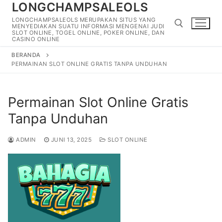
LONGCHAMPSALEOLS
Lompat
ke
LONGCHAMPSALEOLS MERUPAKAN SITUS YANG
MENYEDIAKAN SUATU INFORMASI MENGENAI JUDI
konten
SLOT ONLINE, TOGEL ONLINE, POKER ONLINE, DAN
CASINO ONLINE
BERANDA
Cari:
PERMAINAN SLOT ONLINE GRATIS TANPA UNDUHAN
Permainan Slot Online Gratis
Tanpa Unduhan
ADMIN
JUNI 13, 2025
SLOT ONLINE