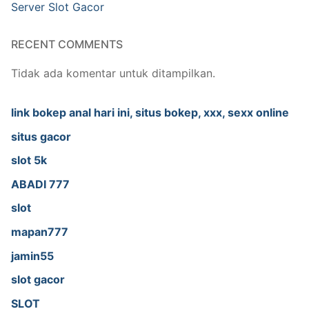
Server Slot Gacor
RECENT COMMENTS
Tidak ada komentar untuk ditampilkan.
link bokep anal hari ini, situs bokep, xxx, sexx online
situs gacor
slot 5k
ABADI 777
slot
mapan777
jamin55
slot gacor
SLOT