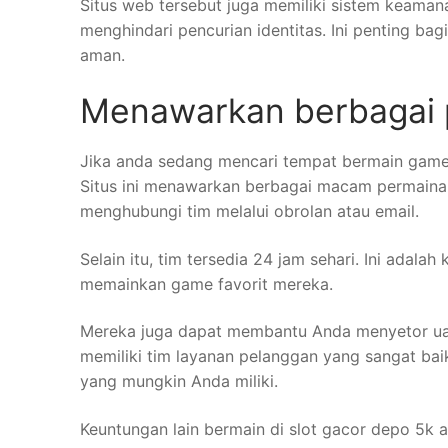
Situs web tersebut juga memiliki sistem keam
menghindari pencurian identitas. Ini penting b
aman.
Menawarkan berbagai 
Jika anda sedang mencari tempat bermain game 
Situs ini menawarkan berbagai macam permaina
menghubungi tim melalui obrolan atau email.
Selain itu, tim tersedia 24 jam sehari. Ini adal
memainkan game favorit mereka.
Mereka juga dapat membantu Anda menyetor ua
memiliki tim layanan pelanggan yang sangat b
yang mungkin Anda miliki.
Keuntungan lain bermain di slot gacor depo 5