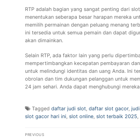
RTP adalah bagian yang sangat penting dari slo
menentukan seberapa besar harapan mereka unt
memilih permainan dengan peluang menang terbaik
ini tersedia untuk semua pemain dan dapat di
akan dimainkan.
Selain RTP, ada faktor lain yang perlu dipertimb
mempertimbangkan kecepatan pembayaran dan ke
untuk melindungi identitas dan uang Anda. Ini t
obrolan dan tim dukungan pelanggan untuk me
24 jam sehari. Anda dapat menghubungi mereka m
Tagged
daftar judi slot
,
daftar slot gacor
,
judi
slot gacor hari ini
,
slot online
,
slot terbaik 2025
,
Navigasi
PREVIOUS