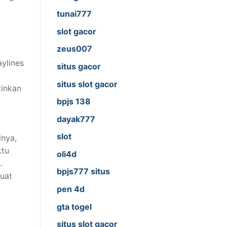
tunai777
slot gacor
zeus007
aylines
situs gacor
situs slot gacor
inkan
bpjs 138
dayak777
slot
lnya,
ktu
oli4d
.
bpjs777 situs
buat
pen 4d
gta togel
situs slot gacor