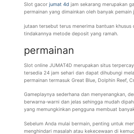
Slot gacor
jumat 4d
jam sekarang merupakan game 
permainan yang dimainkan oleh banyak pemain j
jutaan tersebut terus menerima bantuan khusus 
tindakannya metode deposit yang ramah.
permainan
Slot online JUMAT4D merupakan situs terpercay
tersedia 24 jam sehari dan dapat dihubungi mel
permainan termasuk Great Blue, Dolphin Reef, Cr
Gameplaynya sederhana dan menyenangkan, deng
berwarna-warni dan jelas sehingga mudah dipaham
yang memungkinkan pengguna membuat banyak ta
Sebelum Anda mulai bermain, penting untuk me
menghindari masalah atau kekecewaan di kemudia