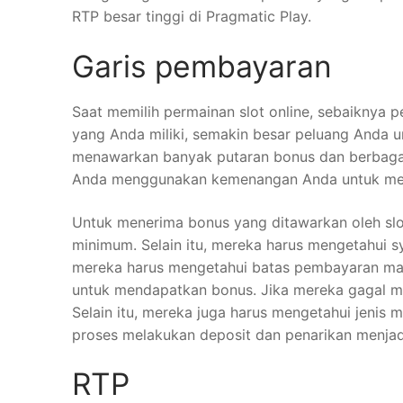
RTP besar tinggi di Pragmatic Play.
Garis pembayaran
Saat memilih permainan slot online, sebaiknya p
yang Anda miliki, semakin besar peluang Anda u
menawarkan banyak putaran bonus dan berbaga
Anda menggunakan kemenangan Anda untuk mem
Untuk menerima bonus yang ditawarkan oleh slo
minimum. Selain itu, mereka harus mengetahui 
mereka harus mengetahui batas pembayaran maks
untuk mendapatkan bonus. Jika mereka gagal m
Selain itu, mereka juga harus mengetahui jenis
proses melakukan deposit dan penarikan menjadi
RTP