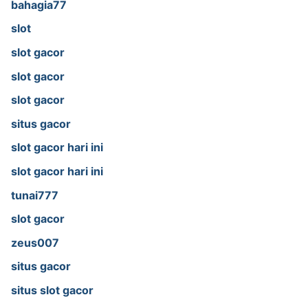
bahagia77
slot
slot gacor
slot gacor
slot gacor
situs gacor
slot gacor hari ini
slot gacor hari ini
tunai777
slot gacor
zeus007
situs gacor
situs slot gacor