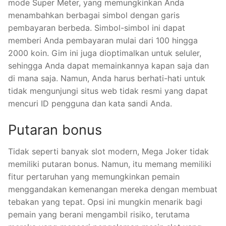
mode Super Meter, yang memungkinkan Anda
menambahkan berbagai simbol dengan garis
pembayaran berbeda. Simbol-simbol ini dapat
memberi Anda pembayaran mulai dari 100 hingga
2000 koin. Gim ini juga dioptimalkan untuk seluler,
sehingga Anda dapat memainkannya kapan saja dan
di mana saja. Namun, Anda harus berhati-hati untuk
tidak mengunjungi situs web tidak resmi yang dapat
mencuri ID pengguna dan kata sandi Anda.
Putaran bonus
Tidak seperti banyak slot modern, Mega Joker tidak
memiliki putaran bonus. Namun, itu memang memiliki
fitur pertaruhan yang memungkinkan pemain
menggandakan kemenangan mereka dengan membuat
tebakan yang tepat. Opsi ini mungkin menarik bagi
pemain yang berani mengambil risiko, terutama