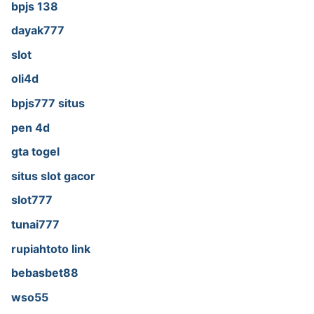
bpjs 138
dayak777
slot
oli4d
bpjs777 situs
pen 4d
gta togel
situs slot gacor
slot777
tunai777
rupiahtoto link
bebasbet88
wso55