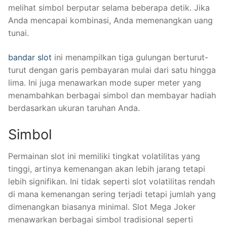
melihat simbol berputar selama beberapa detik. Jika
Anda mencapai kombinasi, Anda memenangkan uang
tunai.
bandar slot
ini menampilkan tiga gulungan berturut-
turut dengan garis pembayaran mulai dari satu hingga
lima. Ini juga menawarkan mode super meter yang
menambahkan berbagai simbol dan membayar hadiah
berdasarkan ukuran taruhan Anda.
Simbol
Permainan slot ini memiliki tingkat volatilitas yang
tinggi, artinya kemenangan akan lebih jarang tetapi
lebih signifikan. Ini tidak seperti slot volatilitas rendah
di mana kemenangan sering terjadi tetapi jumlah yang
dimenangkan biasanya minimal. Slot Mega Joker
menawarkan berbagai simbol tradisional seperti