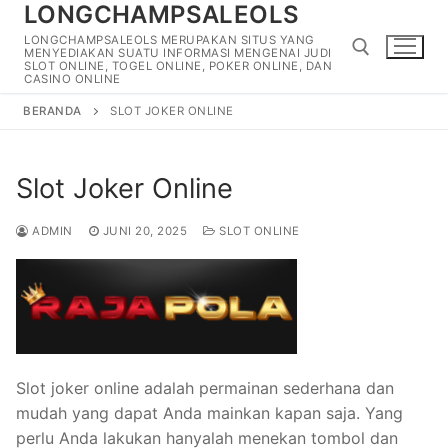
LONGCHAMPSALEOLS
Lompat
ke
LONGCHAMPSALEOLS MERUPAKAN SITUS YANG
MENYEDIAKAN SUATU INFORMASI MENGENAI JUDI
konten
SLOT ONLINE, TOGEL ONLINE, POKER ONLINE, DAN
CASINO ONLINE
BERANDA
SLOT JOKER ONLINE
Cari:
Slot Joker Online
ADMIN
JUNI 20, 2025
SLOT ONLINE
Slot joker online adalah permainan sederhana dan
mudah yang dapat Anda mainkan kapan saja. Yang
perlu Anda lakukan hanyalah menekan tombol dan