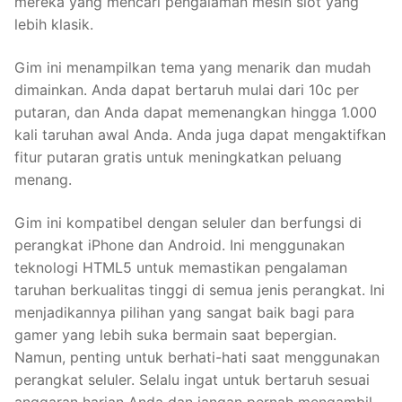
mereka yang mencari pengalaman mesin slot yang
lebih klasik.
Gim ini menampilkan tema yang menarik dan mudah
dimainkan. Anda dapat bertaruh mulai dari 10c per
putaran, dan Anda dapat memenangkan hingga 1.000
kali taruhan awal Anda. Anda juga dapat mengaktifkan
fitur putaran gratis untuk meningkatkan peluang
menang.
Gim ini kompatibel dengan seluler dan berfungsi di
perangkat iPhone dan Android. Ini menggunakan
teknologi HTML5 untuk memastikan pengalaman
taruhan berkualitas tinggi di semua jenis perangkat. Ini
menjadikannya pilihan yang sangat baik bagi para
gamer yang lebih suka bermain saat bepergian.
Namun, penting untuk berhati-hati saat menggunakan
perangkat seluler. Selalu ingat untuk bertaruh sesuai
anggaran harian Anda dan jangan pernah mengambil