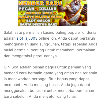
Salah satu permainan kasino paling populer di dunia
adalah
slot laju303
online idn. Anda dapat bertaruh
menggunakan uang sungguhan, tetapi sebelum Anda
mulai bermain, penting untuk memahami permainan
dan mengetahui peraturannya.
IDN Slot adalah pilihan bagus untuk pemain yang
mencari cara bermain game yang aman dan terjamin.
Ia menawarkan berbagai fitur bonus yang dapat
membantu Anda menang besar. Anda juga dapat
menggunakan bonus ini untuk mencoba permainan
baru sebelum Anda menyetor uang tunai.