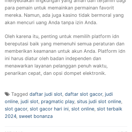
menyediakan lingkungan yang aman dan terjamin bagi
para pemain untuk memainkan permainan favorit
mereka. Namun, ada juga kasino tidak bermoral yang
akan mencuri uang Anda tanpa izin Anda.
Oleh karena itu, penting untuk memilih platform idn
bereputasi baik yang memenuhi semua peraturan dan
memberikan keamanan untuk akun Anda. Platform idn
ini harus diatur oleh badan independen dan
menawarkan layanan pelanggan penuh waktu,
penarikan cepat, dan opsi dompet elektronik.
Tagged
daftar judi slot
,
daftar slot gacor
,
judi
online
,
judi slot
,
pragmatic play
,
situs judi slot online
,
slot gacor
,
slot gacor hari ini
,
slot online
,
slot terbaik
2024
,
sweet bonanza
Navigasi