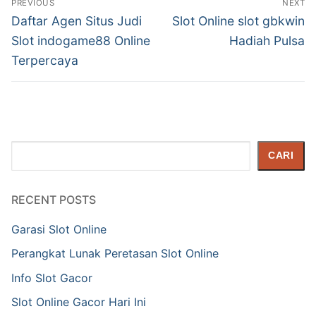
PREVIOUS
NEXT
pos
Previous
Next
Daftar Agen Situs Judi
Slot Online slot gbkwin
post:
post:
Slot indogame88 Online
Hadiah Pulsa
Terpercaya
Cari
CARI
RECENT POSTS
Garasi Slot Online
Perangkat Lunak Peretasan Slot Online
Info Slot Gacor
Slot Online Gacor Hari Ini