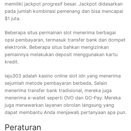
memiliki jackpot progresif besar. Jackpot didasarkan
pada jumlah kombinasi pemenang dan bisa mencapai
$1 juta.
Beberapa situs permainan slot menerima berbagai
opsi pembayaran, termasuk transfer bank dan dompet
elektronik. Beberapa situs bahkan mengizinkan
pemainnya melakukan deposit menggunakan kartu
kredit.
laju303 adalah kasino online slot idn yang menerima
sejumlah metode pembayaran berbeda. Selain
menerima transfer bank tradisional, mereka juga
menerima e-wallet seperti OVO dan GO-Pay. Mereka
juga menawarkan layanan obrolan langsung yang
dapat membantu Anda menjawab pertanyaan apa pun.
Peraturan