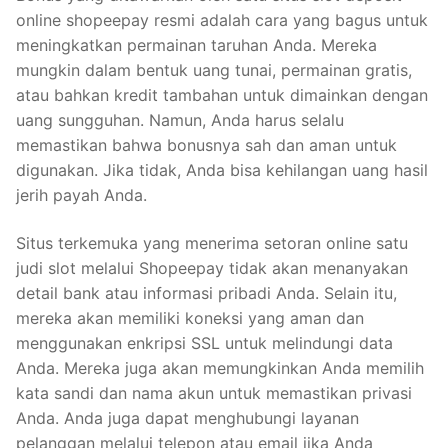
online shopeepay resmi adalah cara yang bagus untuk
meningkatkan permainan taruhan Anda. Mereka
mungkin dalam bentuk uang tunai, permainan gratis,
atau bahkan kredit tambahan untuk dimainkan dengan
uang sungguhan. Namun, Anda harus selalu
memastikan bahwa bonusnya sah dan aman untuk
digunakan. Jika tidak, Anda bisa kehilangan uang hasil
jerih payah Anda.
Situs terkemuka yang menerima setoran online satu
judi slot melalui Shopeepay tidak akan menanyakan
detail bank atau informasi pribadi Anda. Selain itu,
mereka akan memiliki koneksi yang aman dan
menggunakan enkripsi SSL untuk melindungi data
Anda. Mereka juga akan memungkinkan Anda memilih
kata sandi dan nama akun untuk memastikan privasi
Anda. Anda juga dapat menghubungi layanan
pelanggan melalui telepon atau email jika Anda