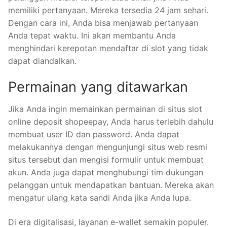
memiliki pertanyaan. Mereka tersedia 24 jam sehari.
Dengan cara ini, Anda bisa menjawab pertanyaan
Anda tepat waktu. Ini akan membantu Anda
menghindari kerepotan mendaftar di slot yang tidak
dapat diandalkan.
Permainan yang ditawarkan
Jika Anda ingin memainkan permainan di situs slot
online deposit shopeepay, Anda harus terlebih dahulu
membuat user ID dan password. Anda dapat
melakukannya dengan mengunjungi situs web resmi
situs tersebut dan mengisi formulir untuk membuat
akun. Anda juga dapat menghubungi tim dukungan
pelanggan untuk mendapatkan bantuan. Mereka akan
mengatur ulang kata sandi Anda jika Anda lupa.
Di era digitalisasi, layanan e-wallet semakin populer.