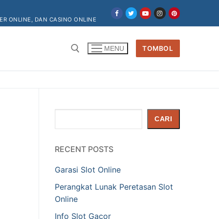
R ONLINE, DAN CASINO ONLINE
TOMBOL
MENU
Cari
CARI
RECENT POSTS
Garasi Slot Online
Perangkat Lunak Peretasan Slot
Online
Info Slot Gacor