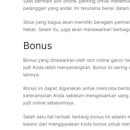
Saat bermain slot online, penting untuk menem
pelanggan yang andal. Ini terutama benar dalam 
Situs yang bagus akan memiliki beragam permai
hebat. Selain itu, juga akan menawarkan berba
Bonus
Bonus yang ditawarkan oleh slot online gacor 
judi Anda lebih menyenangkan. Bonus ini sering 
lainnya.
Bonus ini dapat digunakan untuk mencoba berb
keterampilan Anda sebelum mengeluarkan uang.
judi online sebelumnya.
Salah satu hal terbaik tentang bonus ini adala
kasino dan menggunakan kode bonus untuk men