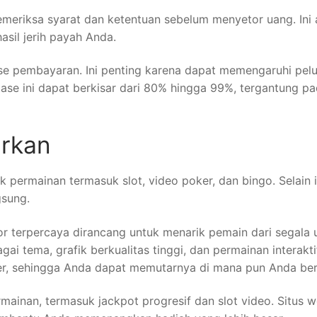
memeriksa syarat dan ketentuan sebelum menyetor uang. Ini
sil jerih payah Anda.
ase pembayaran. Ini penting karena dapat memengaruhi pel
e ini dapat berkisar dari 80% hingga 99%, tergantung p
arkan
permainan termasuk slot, video poker, dan bingo. Selain i
gsung.
or terpercaya dirancang untuk menarik pemain dari segala 
i tema, grafik berkualitas tinggi, dan permainan interakti
ler, sehingga Anda dapat memutarnya di mana pun Anda be
mainan, termasuk jackpot progresif dan slot video. Situs w