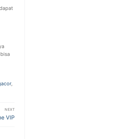
 dapat
ya
 bisa
gacor
,
NEXT
ne VIP