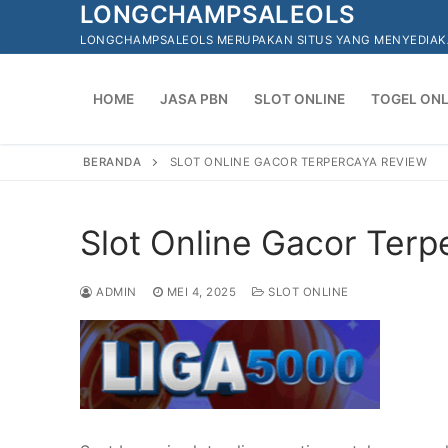
LONGCHAMPSALEOLS
Lompat
ke
LONGCHAMPSALEOLS MERUPAKAN SITUS YANG MENYEDIAKAN 
konten
HOME
JASA PBN
SLOT ONLINE
TOGEL ONL
BERANDA
SLOT ONLINE GACOR TERPERCAYA REVIEW
Slot Online Gacor Ter
ADMIN
MEI 4, 2025
SLOT ONLINE