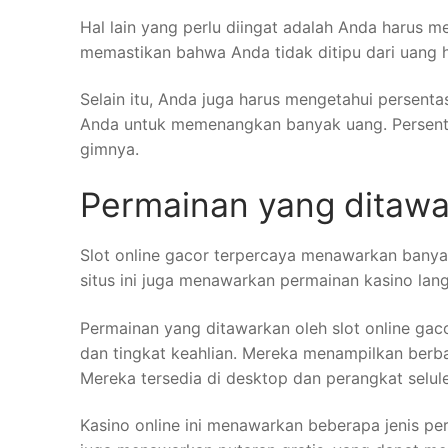
Hal lain yang perlu diingat adalah Anda harus 
memastikan bahwa Anda tidak ditipu dari uang ha
Selain itu, Anda juga harus mengetahui persent
Anda untuk memenangkan banyak uang. Persentas
gimnya.
Permainan yang ditaw
Slot online gacor terpercaya menawarkan banyak 
situs ini juga menawarkan permainan kasino lan
Permainan yang ditawarkan oleh slot online gac
dan tingkat keahlian. Mereka menampilkan berbaga
Mereka tersedia di desktop dan perangkat selu
Kasino online ini menawarkan beberapa jenis per