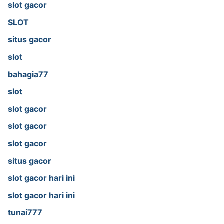
slot gacor
SLOT
situs gacor
slot
bahagia77
slot
slot gacor
slot gacor
slot gacor
situs gacor
slot gacor hari ini
slot gacor hari ini
tunai777