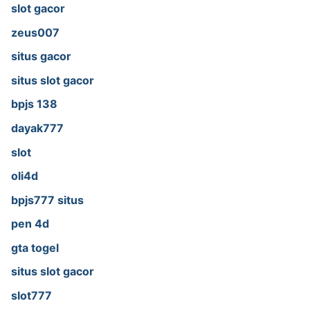
slot gacor
zeus007
situs gacor
situs slot gacor
bpjs 138
dayak777
slot
oli4d
bpjs777 situs
pen 4d
gta togel
situs slot gacor
slot777