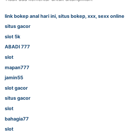
link bokep anal hari ini, situs bokep, xxx, sexx online
situs gacor
slot 5k
ABADI 777
slot
mapan777
jamin55
slot gacor
situs gacor
slot
bahagia77
slot