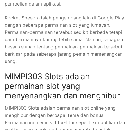
pembelian dalam aplikasi.
Rocket Speed adalah pengembang lain di Google Play
dengan beberapa permainan slot yang lumayan.
Permainan-permainan tersebut sedikit berbeda tetapi
cara bermainnya kurang lebih sama. Namun, sebagian
besar keluhan tentang permainan-permainan tersebut
berkisar pada seberapa jarang pemain memenangkan
uang.
MIMPI303 Slots adalah
permainan slot yang
menyenangkan dan menghibur
MIMPI303 Slots adalah permainan slot online yang
menghibur dengan berbagai tema dan bonus.
Permainan ini memiliki fitur-fitur seperti simbol liar dan
scatter, yang meningkatkan peluang Anda untuk