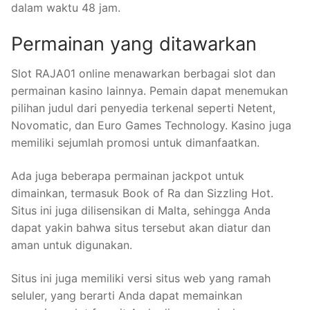
dalam waktu 48 jam.
Permainan yang ditawarkan
Slot RAJA01 online menawarkan berbagai slot dan
permainan kasino lainnya. Pemain dapat menemukan
pilihan judul dari penyedia terkenal seperti Netent,
Novomatic, dan Euro Games Technology. Kasino juga
memiliki sejumlah promosi untuk dimanfaatkan.
Ada juga beberapa permainan jackpot untuk
dimainkan, termasuk Book of Ra dan Sizzling Hot.
Situs ini juga dilisensikan di Malta, sehingga Anda
dapat yakin bahwa situs tersebut akan diatur dan
aman untuk digunakan.
Situs ini juga memiliki versi situs web yang ramah
seluler, yang berarti Anda dapat memainkan