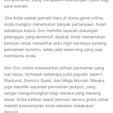
para pemain.
Jika Anda adalah pemain baru di dunia game online,
Anda mungkin menemukan banyak pertanyaan. Itulah
sebabnya kasino Ovo memiliki layanan dukungan
pelanggan yang ekstensif. Apakah Anda memerlukan
bantuan untuk mendaftar atau ingin bertanya tentang
permainan tertentu, selalu ada seseorang yang siap
membantu Anda.
Slot Ovo online menawarkan pilihan permainan yang
luar biasa, termasuk beberapa judul populer seperti
Starburst, Gonzo’s Quest, dan Mega Moolah. Mereka
juga memiliki sejumlah permainan jackpot, yang
sangat menguntungkan bagi mereka yang menang
besar. Anda bahkan dapat bermain secara gratis untuk
melatih keterampilan Anda sebelum melakukan
deposit.