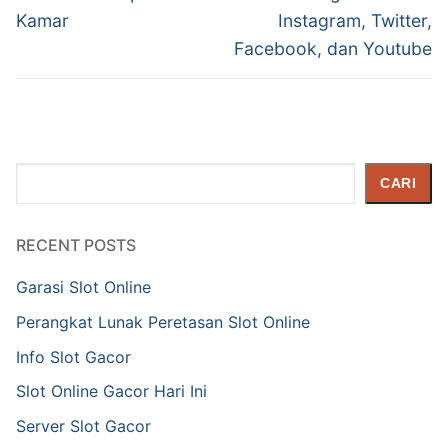
post:
post:
Kamar
Instagram, Twitter,
Facebook, dan Youtube
Cari
CARI
RECENT POSTS
Garasi Slot Online
Perangkat Lunak Peretasan Slot Online
Info Slot Gacor
Slot Online Gacor Hari Ini
Server Slot Gacor