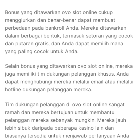
Bonus yang ditawarkan ovo slot online cukup
menggiurkan dan benar-benar dapat membuat
perbedaan pada bankroll Anda. Mereka ditawarkan
dalam berbagai bentuk, termasuk setoran yang cocok
dan putaran gratis, dan Anda dapat memilih mana
yang paling cocok untuk Anda.
Selain bonus yang ditawarkan ovo slot online, mereka
juga memiliki tim dukungan pelanggan khusus. Anda
dapat menghubungi mereka melalui email atau melalui
hotline dukungan pelanggan mereka.
Tim dukungan pelanggan di ovo slot online sangat
ramah dan mereka bertujuan untuk membantu
pelanggan mereka sebanyak mungkin. Mereka jauh
lebih sibuk daripada beberapa kasino lain dan
biasanya tersedia untuk menjawab pertanyaan Anda