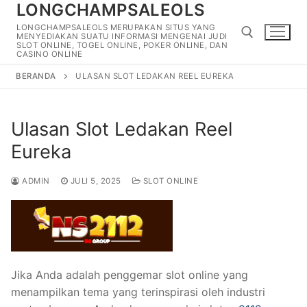
LONGCHAMPSALEOLS
Lompat
ke
LONGCHAMPSALEOLS MERUPAKAN SITUS YANG
MENYEDIAKAN SUATU INFORMASI MENGENAI JUDI
konten
SLOT ONLINE, TOGEL ONLINE, POKER ONLINE, DAN
CASINO ONLINE
BERANDA
ULASAN SLOT LEDAKAN REEL EUREKA
Cari:
Ulasan Slot Ledakan Reel
Eureka
ADMIN
JULI 5, 2025
SLOT ONLINE
Jika Anda adalah penggemar slot online yang
menampilkan tema yang terinspirasi oleh industri