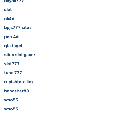
dayak777
slot
oli4d
bpjs777 situs
pen 4d
gta togel
situs slot gacor
slot777
tunai777
rupiahtoto link
bebasbet88
wso55
wso55