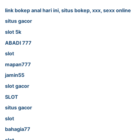
link bokep anal hari ini, situs bokep, xxx, sexx online
situs gacor
slot 5k
ABADI 777
slot
mapan777
jamin55
slot gacor
SLOT
situs gacor
slot
bahagia77
slot