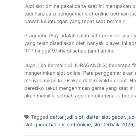
Judi slot online pakai dana saat ini merupakan 
tuduhan, para penggemar slot online bermain jud
bawah keuntungan yang tepat saat bermain.
Pragmatic Play adalah salah satu provider jujur 
yang telah disediakan oleh banyak player. Ini ad
RTP hingga 97.4% di setiap jam hari ini.
Juga, jika bermain di JURAGANOLX, beberapa fi
mengerimkan slot online. Para penggemar akan 
menyebabkan kerusakan dalam waktu cepat. Hal 
beresiko takut mengerimkan game yang saat ini
akan memiliki sebuah agen untuk menarik beber
Tagged
daftar judi slot
,
daftar slot gacor
,
judi
slot gacor hari ini
,
slot online
,
slot terbaik 2026
,