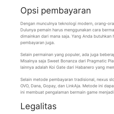
Opsi pembayaran
Dengan munculnya teknologi modern, orang-ora
Dulunya pemain harus menggunakan cara bermai
dimainkan dari mana saja. Yang Anda butuhkan h
pembayaran juga.
Selain permainan yang populer, ada juga beberap
Misalnya saja Sweet Bonanza dari Pragmatic Pl
lainnya adalah Koi Gate dari Habanero yang memi
Selain metode pembayaran tradisional, nexus s
OVO, Dana, Gopay, dan LinkAja. Metode ini dapa
ini membuat pengalaman bermain game menjadi
Legalitas