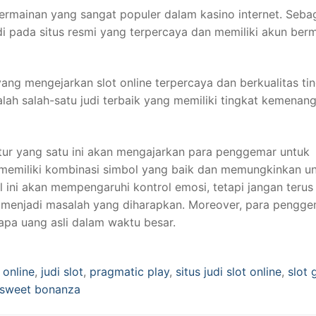
permainan yang sangat populer dalam kasino internet. Seba
i pada situs resmi yang terpercaya dan memiliki akun berm
yang mengejarkan slot online terpercaya dan berkualitas ti
alah salah-satu judi terbaik yang memiliki tingkat kemenan
tur yang satu ini akan mengajarkan para penggemar untuk
memiliki kombinasi simbol yang baik dan memungkinkan u
ini akan mempengaruhi kontrol emosi, tetapi jangan terus
 menjadi masalah yang diharapkan. Moreover, para pengg
apa uang asli dalam waktu besar.
 online
,
judi slot
,
pragmatic play
,
situs judi slot online
,
slot 
sweet bonanza