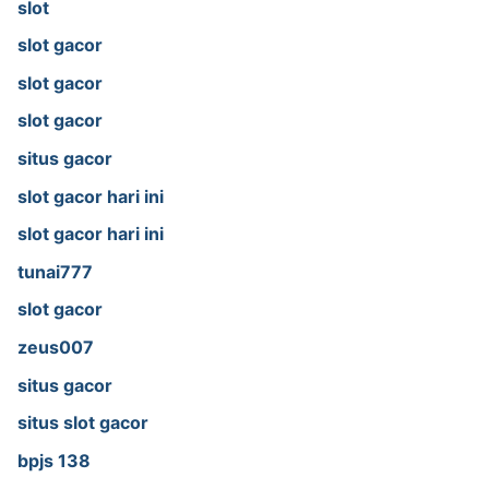
slot
slot gacor
slot gacor
slot gacor
situs gacor
slot gacor hari ini
slot gacor hari ini
tunai777
slot gacor
zeus007
situs gacor
situs slot gacor
bpjs 138