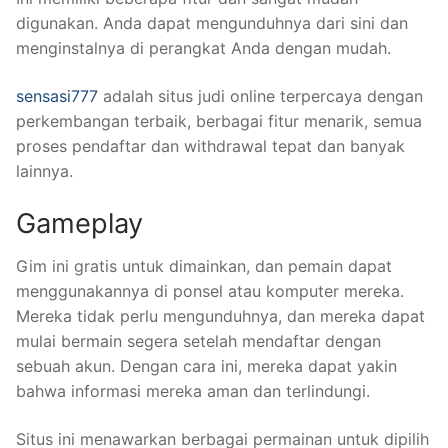
digunakan. Anda dapat mengunduhnya dari sini dan
menginstalnya di perangkat Anda dengan mudah.
sensasi777
adalah situs judi online terpercaya dengan
perkembangan terbaik, berbagai fitur menarik, semua
proses pendaftar dan withdrawal tepat dan banyak
lainnya.
Gameplay
Gim ini gratis untuk dimainkan, dan pemain dapat
menggunakannya di ponsel atau komputer mereka.
Mereka tidak perlu mengunduhnya, dan mereka dapat
mulai bermain segera setelah mendaftar dengan
sebuah akun. Dengan cara ini, mereka dapat yakin
bahwa informasi mereka aman dan terlindungi.
Situs ini menawarkan berbagai permainan untuk dipilih