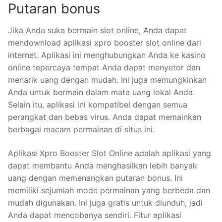
Putaran bonus
Jika Anda suka bermain slot online, Anda dapat
mendownload aplikasi xpro booster slot online dari
internet. Aplikasi ini menghubungkan Anda ke kasino
online tepercaya tempat Anda dapat menyetor dan
menarik uang dengan mudah. Ini juga memungkinkan
Anda untuk bermain dalam mata uang lokal Anda.
Selain itu, aplikasi ini kompatibel dengan semua
perangkat dan bebas virus. Anda dapat memainkan
berbagai macam permainan di situs ini.
Aplikasi Xpro Booster Slot Online adalah aplikasi yang
dapat membantu Anda menghasilkan lebih banyak
uang dengan memenangkan putaran bonus. Ini
memiliki sejumlah mode permainan yang berbeda dan
mudah digunakan. Ini juga gratis untuk diunduh, jadi
Anda dapat mencobanya sendiri. Fitur aplikasi