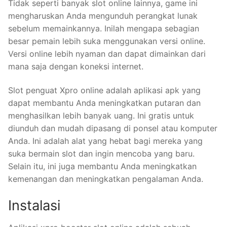
Tidak seperti banyak slot online lainnya, game ini
mengharuskan Anda mengunduh perangkat lunak
sebelum memainkannya. Inilah mengapa sebagian
besar pemain lebih suka menggunakan versi online.
Versi online lebih nyaman dan dapat dimainkan dari
mana saja dengan koneksi internet.
Slot penguat Xpro online adalah aplikasi apk yang
dapat membantu Anda meningkatkan putaran dan
menghasilkan lebih banyak uang. Ini gratis untuk
diunduh dan mudah dipasang di ponsel atau komputer
Anda. Ini adalah alat yang hebat bagi mereka yang
suka bermain slot dan ingin mencoba yang baru.
Selain itu, ini juga membantu Anda meningkatkan
kemenangan dan meningkatkan pengalaman Anda.
Instalasi