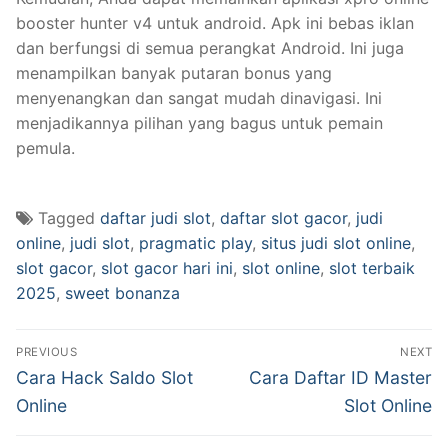
booster hunter v4 untuk android. Apk ini bebas iklan
dan berfungsi di semua perangkat Android. Ini juga
menampilkan banyak putaran bonus yang
menyenangkan dan sangat mudah dinavigasi. Ini
menjadikannya pilihan yang bagus untuk pemain
pemula.
Tagged
daftar judi slot
,
daftar slot gacor
,
judi
online
,
judi slot
,
pragmatic play
,
situs judi slot online
,
slot gacor
,
slot gacor hari ini
,
slot online
,
slot terbaik
2025
,
sweet bonanza
Navigasi
PREVIOUS
NEXT
pos
Previous
Next
Cara Hack Saldo Slot
Cara Daftar ID Master
post:
post:
Online
Slot Online