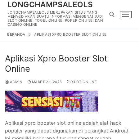
LONGCHAMPSALEOLS
Lompat
ke
LONGCHAMPSALEOLS MERUPAKAN SITUS YANG
MENYEDIAKAN SUATU INFORMASI MENGENAI JUDI
konten
SLOT ONLINE, TOGEL ONLINE, POKER ONLINE, DAN
CASINO ONLINE
BERANDA
APLIKASI XPRO BOOSTER SLOT ONLINE
Cari:
Aplikasi Xpro Booster Slot
Online
ADMIN
MARET 22, 2025
SLOT ONLINE
Aplikasi xpro booster slot online adalah alat hack
populer yang dapat digunakan di perangkat Android.
Ini memiliki beberapa fitur dan sangat mudah