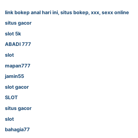
link bokep anal hari ini, situs bokep, xxx, sexx online
situs gacor
slot 5k
ABADI 777
slot
mapan777
jamin55
slot gacor
SLOT
situs gacor
slot
bahagia77