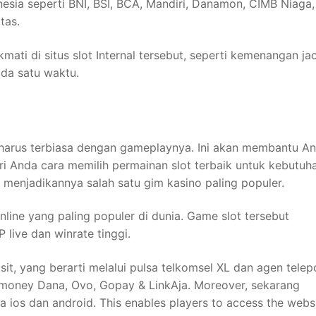
esia seperti BNI, BSI, BCA, Mandiri, Danamon, CIMB Niaga,
tas.
ti di situs slot Internal tersebut, seperti kemenangan ja
da satu waktu.
a harus terbiasa dengan gameplaynya. Ini akan membantu A
i Anda cara memilih permainan slot terbaik untuk kebutuh
menjadikannya salah satu gim kasino paling populer.
nline yang paling populer di dunia. Game slot tersebut
ive dan winrate tinggi.
osit, yang berarti melalui pulsa telkomsel XL dan agen telep
e-money Dana, Ovo, Gopay & LinkAja. Moreover, sekarang
os dan android. This enables players to access the webs