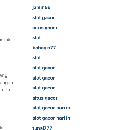
jamin55
slot gacor
situs gacor
slot
untuk
bahagia77
slot
slot gacor
yang
slot gacor
dengan
slot gacor
n itu
situs gacor
slot gacor hari ini
slot gacor hari ini
uk
tunai777