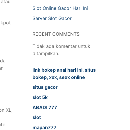
 atau
Slot Online Gacor Hari Ini
Server Slot Gacor
ckpot
RECENT COMMENTS
Tidak ada komentar untuk
ditampilkan.
nda
an
link bokep anal hari ini, situs
bokep, xxx, sexx online
situs gacor
slot 5k
ABADI 777
on XL,
slot
ite
mapan777