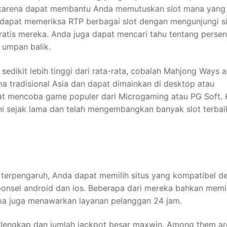
ing karena dapat membantu Anda memutuskan slot mana yang
 dapat memeriksa RTP berbagai slot dengan mengunjungi si
tis mereka. Anda juga dapat mencari tahu tentang persen
umpan balik.
edikit lebih tinggi dari rata-rata, cobalah Mahjong Ways a
 tradisional Asia dan dapat dimainkan di desktop atau
apat mencoba game populer dari Microgaming atau PG Soft.
ni sejak lama dan telah mengembangkan banyak slot terbai
ah terpengaruh, Anda dapat memilih situs yang kompatibel d
ponsel android dan ios. Beberapa dari mereka bahkan memil
pa juga menawarkan layanan pelanggan 24 jam.
 terlengkap dan jumlah jackpot besar maxwin. Among them ar