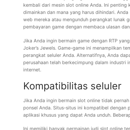
kembali dari mesin slot online Anda. Ini pent
dimainkan dan mana yang harus dihindari. Anda
web mereka atau mengunduh perangkat lunak gra
pembayaran game dengan membaca ulasan dan 
Jika Anda ingin bermain game dengan RTP yang s
Joker’s Jewels. Game-game ini menampilkan tema
perangkat seluler Anda. Alternatifnya, Anda d
perusahaan telah berkecimpung dalam industri i
internet.
Kompatibilitas seluler
Jika Anda ingin bermain slot online tidak pern
ponsel Anda. Situs-situs ini kompatibel dengan 
aplikasi khusus yang dapat Anda unduh. Bebera
Ini memiliki banyak permainan judi slot online