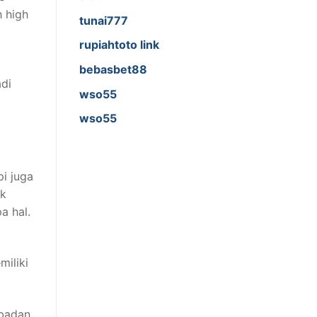
h high
tunai777
rupiahtoto link
bebasbet88
adi
wso55
wso55
pi juga
uk
a hal.
t
iliki
 badan