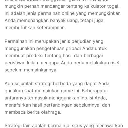
mungkin pernah mendengar tentang kalkulator togel.
Ini adalah jenis permainan online yang memungkinkan
Anda memenangkan banyak uang, tetapi juga
membutuhkan keterampilan.
Permainan ini merupakan jenis perjudian yang
menggunakan pengetahuan pribadi Anda untuk
membuat prediksi tentang hasil dari berbagai
peristiwa. Inilah mengapa Anda perlu melakukan riset
sebelum memainkannya.
Ada sejumlah strategi berbeda yang dapat Anda
gunakan saat memainkan game ini. Beberapa di
antaranya termasuk menggunakan intuisi Anda,
menafsirkan hasil pertandingan sebelumnya, dan
membaca berita olahraga.
Strategi lain adalah bermain di situs yang menawarkan