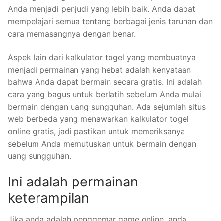
Anda menjadi penjudi yang lebih baik. Anda dapat
mempelajari semua tentang berbagai jenis taruhan dan
cara memasangnya dengan benar.
Aspek lain dari kalkulator togel yang membuatnya
menjadi permainan yang hebat adalah kenyataan
bahwa Anda dapat bermain secara gratis. Ini adalah
cara yang bagus untuk berlatih sebelum Anda mulai
bermain dengan uang sungguhan. Ada sejumlah situs
web berbeda yang menawarkan kalkulator togel
online gratis, jadi pastikan untuk memeriksanya
sebelum Anda memutuskan untuk bermain dengan
uang sungguhan.
Ini adalah permainan
keterampilan
Jika anda adalah penggemar game online, anda