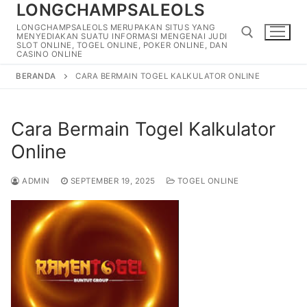
LONGCHAMPSALEOLS
Lompat
ke
LONGCHAMPSALEOLS MERUPAKAN SITUS YANG
MENYEDIAKAN SUATU INFORMASI MENGENAI JUDI
konten
SLOT ONLINE, TOGEL ONLINE, POKER ONLINE, DAN
CASINO ONLINE
BERANDA
CARA BERMAIN TOGEL KALKULATOR ONLINE
Cari:
Cara Bermain Togel Kalkulator
Online
ADMIN
SEPTEMBER 19, 2025
TOGEL ONLINE