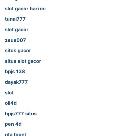
slot gacor hari ini
tunai777
slot gacor
zeus007
situs gacor
situs slot gacor
bpjs 138
dayak777
slot
oli4d
bpjs777 situs
pen 4d
gta togel