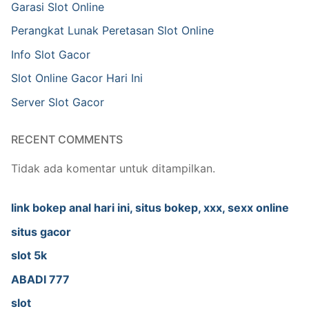
Garasi Slot Online
Perangkat Lunak Peretasan Slot Online
Info Slot Gacor
Slot Online Gacor Hari Ini
Server Slot Gacor
RECENT COMMENTS
Tidak ada komentar untuk ditampilkan.
link bokep anal hari ini, situs bokep, xxx, sexx online
situs gacor
slot 5k
ABADI 777
slot