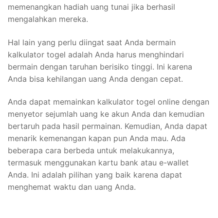
memenangkan hadiah uang tunai jika berhasil
mengalahkan mereka.
Hal lain yang perlu diingat saat Anda bermain
kalkulator togel adalah Anda harus menghindari
bermain dengan taruhan berisiko tinggi. Ini karena
Anda bisa kehilangan uang Anda dengan cepat.
Anda dapat memainkan kalkulator togel online dengan
menyetor sejumlah uang ke akun Anda dan kemudian
bertaruh pada hasil permainan. Kemudian, Anda dapat
menarik kemenangan kapan pun Anda mau. Ada
beberapa cara berbeda untuk melakukannya,
termasuk menggunakan kartu bank atau e-wallet
Anda. Ini adalah pilihan yang baik karena dapat
menghemat waktu dan uang Anda.