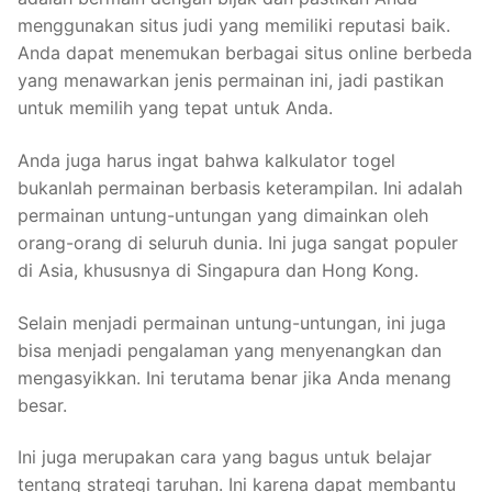
menggunakan situs judi yang memiliki reputasi baik.
Anda dapat menemukan berbagai situs online berbeda
yang menawarkan jenis permainan ini, jadi pastikan
untuk memilih yang tepat untuk Anda.
Anda juga harus ingat bahwa kalkulator togel
bukanlah permainan berbasis keterampilan. Ini adalah
permainan untung-untungan yang dimainkan oleh
orang-orang di seluruh dunia. Ini juga sangat populer
di Asia, khususnya di Singapura dan Hong Kong.
Selain menjadi permainan untung-untungan, ini juga
bisa menjadi pengalaman yang menyenangkan dan
mengasyikkan. Ini terutama benar jika Anda menang
besar.
Ini juga merupakan cara yang bagus untuk belajar
tentang strategi taruhan. Ini karena dapat membantu