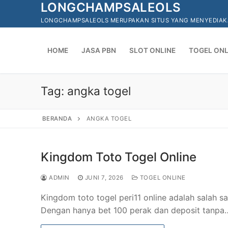
LONGCHAMPSALEOLS
Lompat
ke
LONGCHAMPSALEOLS MERUPAKAN SITUS YANG MENYEDIAKAN 
konten
HOME
JASA PBN
SLOT ONLINE
TOGEL ONL
Tag:
angka togel
BERANDA
ANGKA TOGEL
Kingdom Toto Togel Online
ADMIN
JUNI 7, 2026
TOGEL ONLINE
Kingdom toto togel peri11 online adalah salah sa
Dengan hanya bet 100 perak dan deposit tanpa