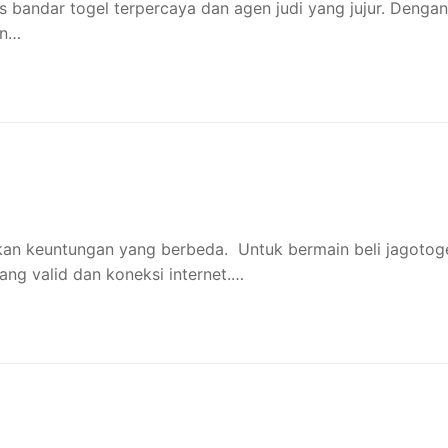
us bandar togel terpercaya dan agen judi yang jujur. Dengan
an…
kan keuntungan yang berbeda. Untuk bermain beli jagotog
ang valid dan koneksi internet.…