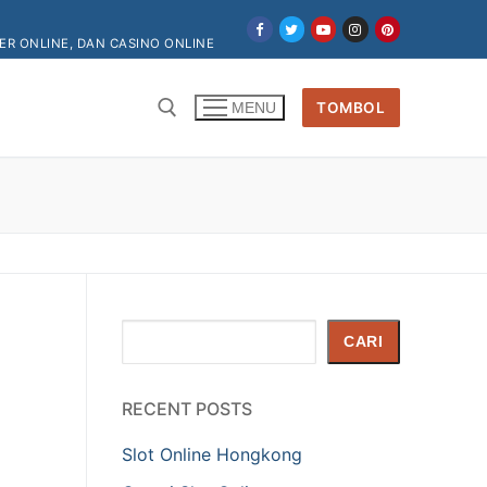
R ONLINE, DAN CASINO ONLINE
TOMBOL
MENU
Cari
CARI
RECENT POSTS
Slot Online Hongkong