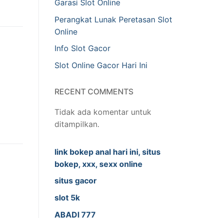
Garasi Slot Online
Perangkat Lunak Peretasan Slot
Online
Info Slot Gacor
Slot Online Gacor Hari Ini
RECENT COMMENTS
Tidak ada komentar untuk
ditampilkan.
link bokep anal hari ini, situs
bokep, xxx, sexx online
situs gacor
slot 5k
ABADI 777