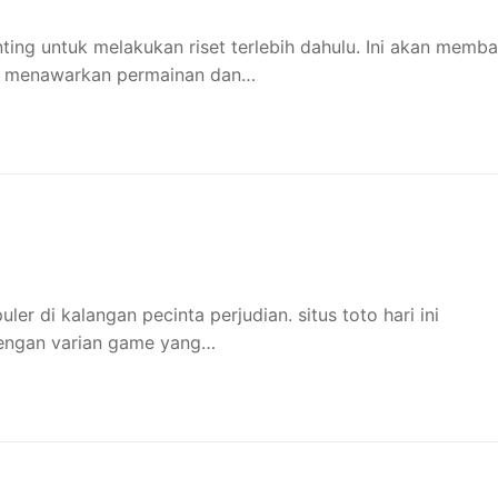
nting untuk melakukan riset terlebih dahulu. Ini akan memb
g menawarkan permainan dan…
er di kalangan pecinta perjudian. situs toto hari ini
dengan varian game yang…