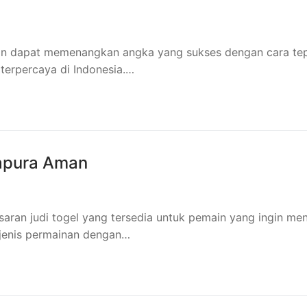
ain dapat memenangkan angka yang sukses dengan cara tep
 terpercaya di Indonesia.…
gapura Aman
asaran judi togel yang tersedia untuk pemain yang ingin m
 jenis permainan dengan…