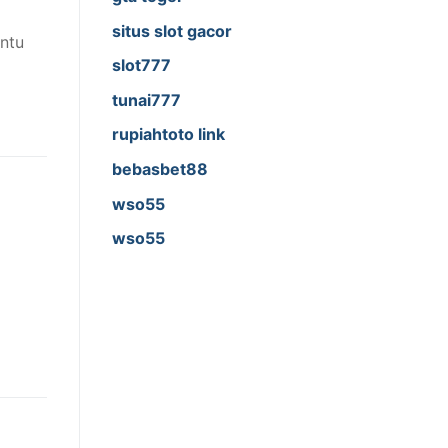
situs slot gacor
antu
slot777
tunai777
rupiahtoto link
bebasbet88
wso55
wso55