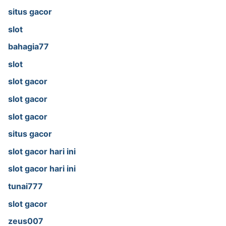
situs gacor
slot
bahagia77
slot
slot gacor
slot gacor
slot gacor
situs gacor
slot gacor hari ini
slot gacor hari ini
tunai777
slot gacor
zeus007