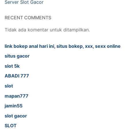
Server Slot Gacor
RECENT COMMENTS
Tidak ada komentar untuk ditampilkan.
link bokep anal hari ini, situs bokep, xxx, sexx online
situs gacor
slot 5k
ABADI 777
slot
mapan777
jamin55
slot gacor
SLOT