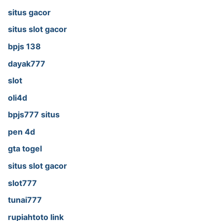
situs gacor
situs slot gacor
bpjs 138
dayak777
slot
oli4d
bpjs777 situs
pen 4d
gta togel
situs slot gacor
slot777
tunai777
rupiahtoto link