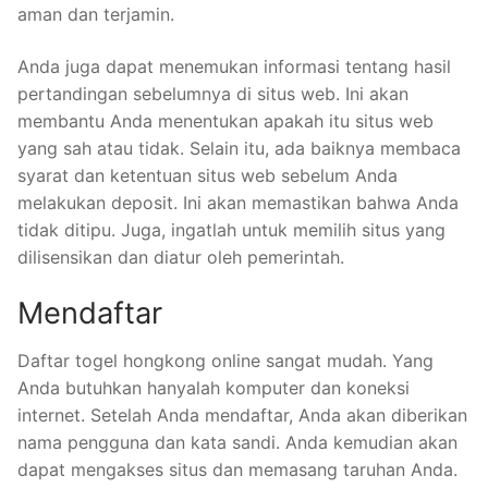
aman dan terjamin.
Anda juga dapat menemukan informasi tentang hasil
pertandingan sebelumnya di situs web. Ini akan
membantu Anda menentukan apakah itu situs web
yang sah atau tidak. Selain itu, ada baiknya membaca
syarat dan ketentuan situs web sebelum Anda
melakukan deposit. Ini akan memastikan bahwa Anda
tidak ditipu. Juga, ingatlah untuk memilih situs yang
dilisensikan dan diatur oleh pemerintah.
Mendaftar
Daftar togel hongkong online sangat mudah. Yang
Anda butuhkan hanyalah komputer dan koneksi
internet. Setelah Anda mendaftar, Anda akan diberikan
nama pengguna dan kata sandi. Anda kemudian akan
dapat mengakses situs dan memasang taruhan Anda.