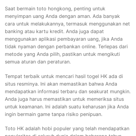
Saat bermain toto hongkong, penting untuk
menyimpan uang Anda dengan aman. Ada banyak
cara untuk melakukannya, termasuk menggunakan net
banking atau kartu kredit. Anda juga dapat
menggunakan aplikasi pembayaran uang, jika Anda
tidak nyaman dengan perbankan online. Terlepas dari
metode yang Anda pilih, pastikan untuk mengikuti
semua aturan dan peraturan.
Tempat terbaik untuk mencari hasil togel HK ada di
situs resminya. Ini akan memastikan bahwa Anda
mendapatkan informasi terbaru dan seakurat mungkin.
Anda juga harus memastikan untuk memeriksa situs
untuk keamanan. Ini adalah suatu keharusan jika Anda
ingin bermain game tanpa risiko penipuan.
Toto HK adalah hobi populer yang telah mendapatkan