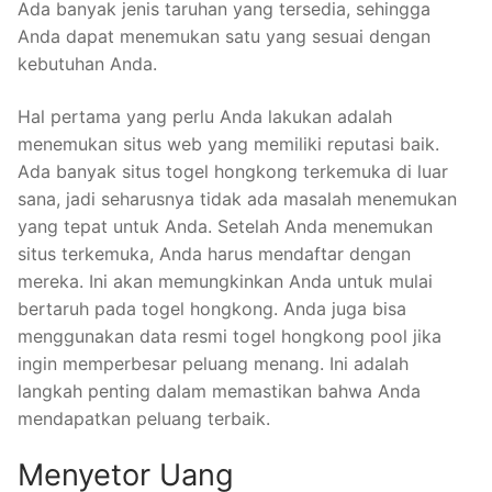
Ada banyak jenis taruhan yang tersedia, sehingga
Anda dapat menemukan satu yang sesuai dengan
kebutuhan Anda.
Hal pertama yang perlu Anda lakukan adalah
menemukan situs web yang memiliki reputasi baik.
Ada banyak situs togel hongkong terkemuka di luar
sana, jadi seharusnya tidak ada masalah menemukan
yang tepat untuk Anda. Setelah Anda menemukan
situs terkemuka, Anda harus mendaftar dengan
mereka. Ini akan memungkinkan Anda untuk mulai
bertaruh pada togel hongkong. Anda juga bisa
menggunakan data resmi togel hongkong pool jika
ingin memperbesar peluang menang. Ini adalah
langkah penting dalam memastikan bahwa Anda
mendapatkan peluang terbaik.
Menyetor Uang