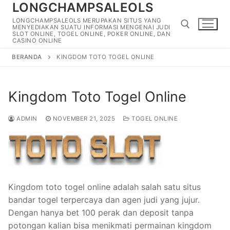
LONGCHAMPSALEOLS
Lompat
ke
LONGCHAMPSALEOLS MERUPAKAN SITUS YANG
MENYEDIAKAN SUATU INFORMASI MENGENAI JUDI
konten
SLOT ONLINE, TOGEL ONLINE, POKER ONLINE, DAN
CASINO ONLINE
BERANDA
KINGDOM TOTO TOGEL ONLINE
Cari:
Kingdom Toto Togel Online
ADMIN
NOVEMBER 21, 2025
TOGEL ONLINE
Kingdom toto togel online adalah salah satu situs
bandar togel terpercaya dan agen judi yang jujur.
Dengan hanya bet 100 perak dan deposit tanpa
potongan kalian bisa menikmati permainan kingdom