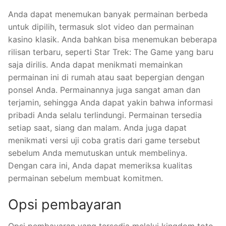
Anda dapat menemukan banyak permainan berbeda
untuk dipilih, termasuk slot video dan permainan
kasino klasik. Anda bahkan bisa menemukan beberapa
rilisan terbaru, seperti Star Trek: The Game yang baru
saja dirilis. Anda dapat menikmati memainkan
permainan ini di rumah atau saat bepergian dengan
ponsel Anda. Permainannya juga sangat aman dan
terjamin, sehingga Anda dapat yakin bahwa informasi
pribadi Anda selalu terlindungi. Permainan tersedia
setiap saat, siang dan malam. Anda juga dapat
menikmati versi uji coba gratis dari game tersebut
sebelum Anda memutuskan untuk membelinya.
Dengan cara ini, Anda dapat memeriksa kualitas
permainan sebelum membuat komitmen.
Opsi pembayaran