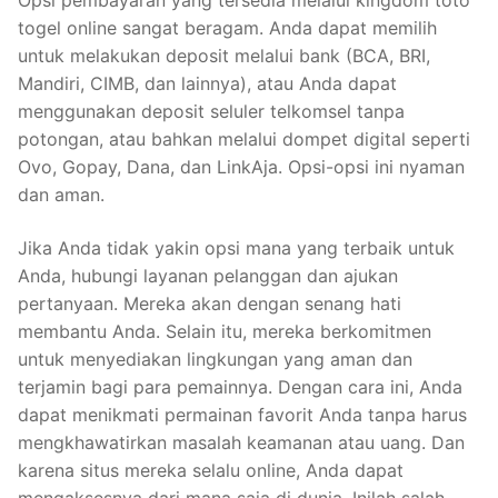
Opsi pembayaran yang tersedia melalui kingdom toto
togel online sangat beragam. Anda dapat memilih
untuk melakukan deposit melalui bank (BCA, BRI,
Mandiri, CIMB, dan lainnya), atau Anda dapat
menggunakan deposit seluler telkomsel tanpa
potongan, atau bahkan melalui dompet digital seperti
Ovo, Gopay, Dana, dan LinkAja. Opsi-opsi ini nyaman
dan aman.
Jika Anda tidak yakin opsi mana yang terbaik untuk
Anda, hubungi layanan pelanggan dan ajukan
pertanyaan. Mereka akan dengan senang hati
membantu Anda. Selain itu, mereka berkomitmen
untuk menyediakan lingkungan yang aman dan
terjamin bagi para pemainnya. Dengan cara ini, Anda
dapat menikmati permainan favorit Anda tanpa harus
mengkhawatirkan masalah keamanan atau uang. Dan
karena situs mereka selalu online, Anda dapat