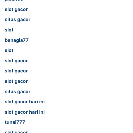
slot gacor
situs gacor
slot
bahagia77
slot
slot gacor
slot gacor
slot gacor
situs gacor
slot gacor hari ini
slot gacor hari ini
tunai777
slot gacor