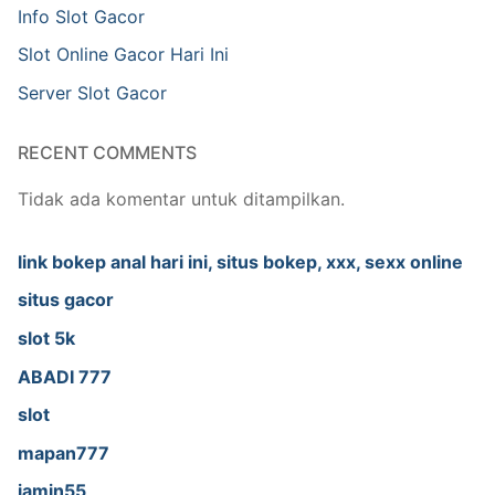
Info Slot Gacor
Slot Online Gacor Hari Ini
Server Slot Gacor
RECENT COMMENTS
Tidak ada komentar untuk ditampilkan.
link bokep anal hari ini, situs bokep, xxx, sexx online
situs gacor
slot 5k
ABADI 777
slot
mapan777
jamin55