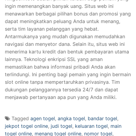
ingin memenangkan banyak uang. Situs web ini
menawarkan berbagai pilihan bonus dan promosi yang
dapat meningkatkan peluang Anda untuk menang,
serta tim layanan pelanggan yang hebat.
Antarmukanya yang mudah digunakan memudahkan
navigasi dan menyetor dana. Selain itu, situs web ini
menerima kartu kredit dan bentuk pembayaran utama
lainnya. Teknologi enkripsi SSL yang aman
memastikan bahwa informasi pribadi Anda akan
terlindungi. Ini penting bagi pemain yang ingin bermain
slot online tanpa mempertaruhkan privasinya. Tim
dukungan pelanggannya tersedia 24/7 dan dapat
menjawab pertanyaan apa pun yang Anda miliki.
Tagged
agen togel
,
angka togel
,
bandar togel
,
jekpot togel online
,
judi togel
,
keluaran togel
,
main
togel online
,
menang togel online
,
nomor togel
,