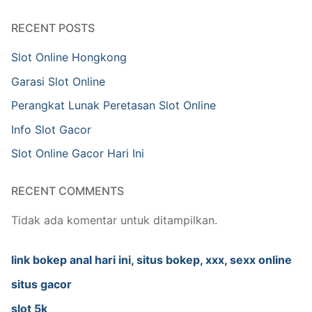
RECENT POSTS
Slot Online Hongkong
Garasi Slot Online
Perangkat Lunak Peretasan Slot Online
Info Slot Gacor
Slot Online Gacor Hari Ini
RECENT COMMENTS
Tidak ada komentar untuk ditampilkan.
link bokep anal hari ini, situs bokep, xxx, sexx online
situs gacor
slot 5k