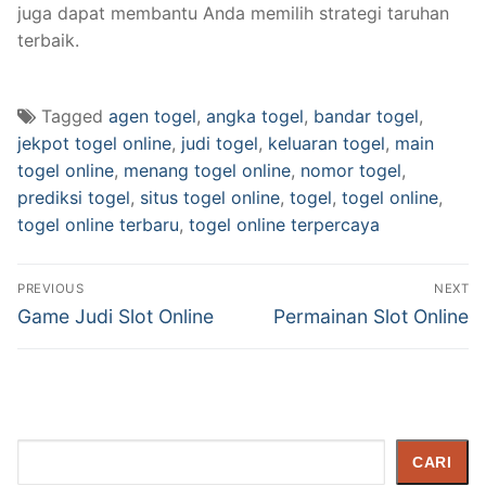
juga dapat membantu Anda memilih strategi taruhan
terbaik.
Tagged
agen togel
,
angka togel
,
bandar togel
,
jekpot togel online
,
judi togel
,
keluaran togel
,
main
togel online
,
menang togel online
,
nomor togel
,
prediksi togel
,
situs togel online
,
togel
,
togel online
,
togel online terbaru
,
togel online terpercaya
Navigasi
PREVIOUS
NEXT
pos
Previous
Next
Game Judi Slot Online
Permainan Slot Online
post:
post:
Cari
CARI