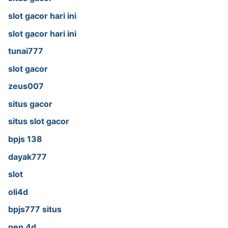
slot gacor hari ini
slot gacor hari ini
tunai777
slot gacor
zeus007
situs gacor
situs slot gacor
bpjs 138
dayak777
slot
oli4d
bpjs777 situs
pen 4d