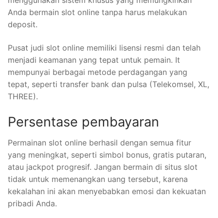
menggunakan sistem khusus yang memungkinkan
Anda bermain slot online tanpa harus melakukan
deposit.
Pusat judi slot online memiliki lisensi resmi dan telah
menjadi keamanan yang tepat untuk pemain. It
mempunyai berbagai metode perdagangan yang
tepat, seperti transfer bank dan pulsa (Telekomsel, XL,
THREE).
Persentase pembayaran
Permainan slot online berhasil dengan semua fitur
yang meningkat, seperti simbol bonus, gratis putaran,
atau jackpot progresif. Jangan bermain di situs slot
tidak untuk memenangkan uang tersebut, karena
kekalahan ini akan menyebabkan emosi dan kekuatan
pribadi Anda.