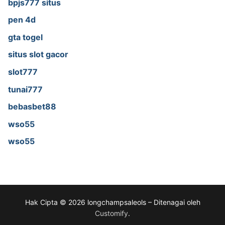
bpjs777 situs
pen 4d
gta togel
situs slot gacor
slot777
tunai777
bebasbet88
wso55
wso55
Hak Cipta © 2026 longchampsaleols – Ditenagai oleh
Customify
.