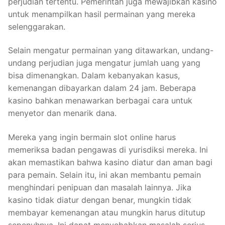
perjudian tertentu. Pemerintah juga mewajibkan kasino
untuk menampilkan hasil permainan yang mereka
selenggarakan.
Selain mengatur permainan yang ditawarkan, undang-
undang perjudian juga mengatur jumlah uang yang
bisa dimenangkan. Dalam kebanyakan kasus,
kemenangan dibayarkan dalam 24 jam. Beberapa
kasino bahkan menawarkan berbagai cara untuk
menyetor dan menarik dana.
Mereka yang ingin bermain slot online harus
memeriksa badan pengawas di yurisdiksi mereka. Ini
akan memastikan bahwa kasino diatur dan aman bagi
para pemain. Selain itu, ini akan membantu pemain
menghindari penipuan dan masalah lainnya. Jika
kasino tidak diatur dengan benar, mungkin tidak
membayar kemenangan atau mungkin harus ditutup
sepenuhnya. Ini dapat menyebabkan masalah serius