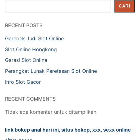
Cari
CARI
RECENT POSTS
Gerebek Judi Slot Online
Slot Online Hongkong
Garasi Slot Online
Perangkat Lunak Peretasan Slot Online
Info Slot Gacor
RECENT COMMENTS
Tidak ada komentar untuk ditampilkan.
link bokep anal hari ini, situs bokep, xxx, sexx online