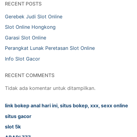
RECENT POSTS
Gerebek Judi Slot Online
Slot Online Hongkong
Garasi Slot Online
Perangkat Lunak Peretasan Slot Online
Info Slot Gacor
RECENT COMMENTS
Tidak ada komentar untuk ditampilkan.
link bokep anal hari ini, situs bokep, xxx, sexx online
situs gacor
slot 5k