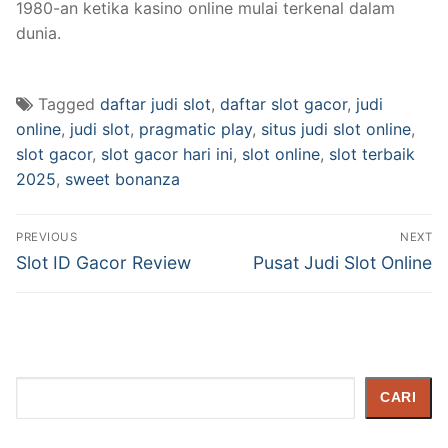
1980-an ketika kasino online mulai terkenal dalam
dunia.
Tagged
daftar judi slot
,
daftar slot gacor
,
judi
online
,
judi slot
,
pragmatic play
,
situs judi slot online
,
slot gacor
,
slot gacor hari ini
,
slot online
,
slot terbaik
2025
,
sweet bonanza
Navigasi
PREVIOUS
NEXT
pos
Previous
Next
Slot ID Gacor Review
Pusat Judi Slot Online
post:
post:
Cari
CARI