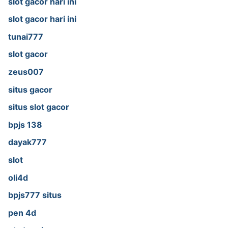
slot gacor hari ini
slot gacor hari ini
tunai777
slot gacor
zeus007
situs gacor
situs slot gacor
bpjs 138
dayak777
slot
oli4d
bpjs777 situs
pen 4d