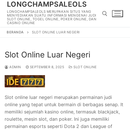
LONGCHAMPSALEOLS
Lompat
ke
LONGCHAMPSALEOLS MERUPAKAN SITUS YANG
MENYEDIAKAN SUATU INFORMASI MENGENAI JUDI
konten
SLOT ONLINE, TOGEL ONLINE, POKER ONLINE, DAN
CASINO ONLINE
BERANDA
SLOT ONLINE LUAR NEGERI
Cari:
Slot Online Luar Negeri
ADMIN
SEPTEMBER 8, 2025
SLOT ONLINE
Slot online luar negeri merupakan permainan judi
online yang tepat untuk bermain di berbagas senap. It
memiliki sejumlah kasino online, termasuk blackjack,
roulette, mesin slot, dan poker. Ini juga memiliki
permainan esports seperti Dota 2 dan League of